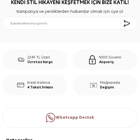
KENDİ STİL HİKAYENİ KEŞFETMEK İÇİN BİZE KATIL!
Kampanya ve yeniliklerden haberdar olmak için üye ol.
2249 TL Üzeri
%100 Güvenli
Ücretsiz Kargo
Alışveriş
Kredi Kartına
Mağazada
4 Taksit İmkanı
Değişim
Whatsapp Destek