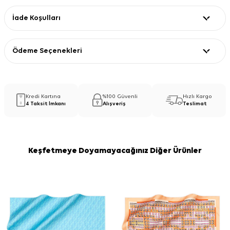
İade Koşulları
Ödeme Seçenekleri
Kredi Kartına
%100 Güvenli
Hızlı Kargo
4 Taksit İmkanı
Alışveriş
Teslimat
Keşfetmeye Doyamayacağınız Diğer Ürünler