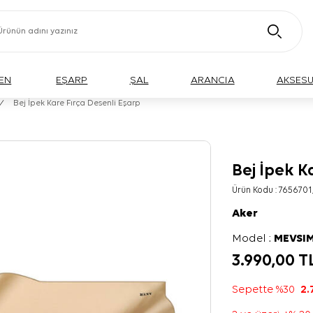
EN
EŞARP
ŞAL
ARANCIA
AKSES
/
Bej İpek Kare Fırça Desenli Eşarp
Bej İpek K
Ürün Kodu :
7656701
Aker
Model :
MEVSIM
3.990,00
T
Sepette %30
2.