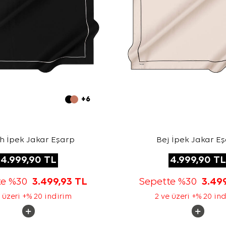
+6
h İpek Jakar Eşarp
Bej İpek Jakar E
4.999,90
TL
4.999,90
TL
te %30
3.499,93
TL
Sepette %30
3.49
 üzeri +% 20 indirim
2 ve üzeri +% 20 in