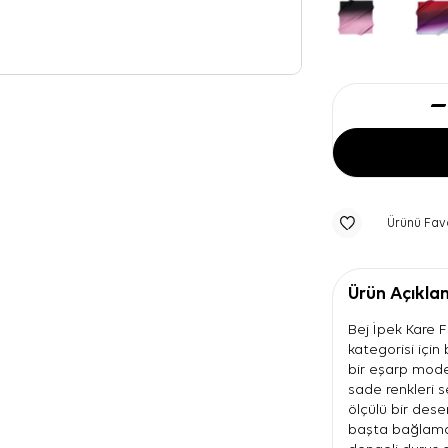
Ürünü Fav
Ürün Açıkla
Bej İpek Kare F
kategorisi içi
bir eşarp model
sade renkleri 
ölçülü bir dese
başta bağlama