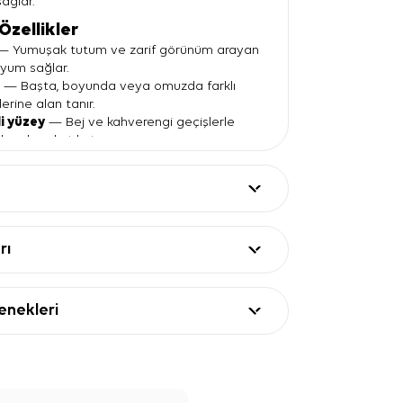
ağlar.
Özellikler
 Yumuşak tutum ve zarif görünüm arayan
yum sağlar.
t
— Başta, boyunda veya omuzda farklı
erine alan tanır.
li yüzey
— Bej ve kahverengi geçişlerle
ere hareket katar.
 90x90 ölçüsüyle klasik eşarp kullanımına
pı sunar.
 doku
— Işığı ölçülü yansıtan görünümüyle
uruş oluşturur.
ları
rı
Değer
x90
ek
nekleri
ep saten
 ve kahverengi tonları
ça desenli
re
 Kullanım ve Kombin Önerisi