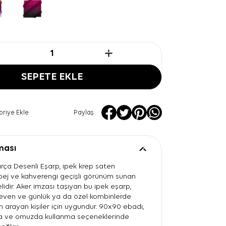
SEPETE EKLE
oriye Ekle
Paylaş
ması
ırça Desenli Eşarp, ipek krep saten
n bej ve kahverengi geçişli görünüm sunan
idir. Aker imzası taşıyan bu ipek eşarp,
seven ve günlük ya da özel kombinlerde
n arayan kişiler için uygundur. 90x90 ebadı,
 ve omuzda kullanma seçeneklerinde