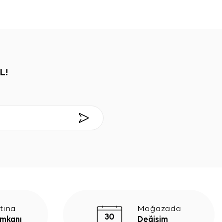
L!
tına
Mağazada
İmkanı
Değişim