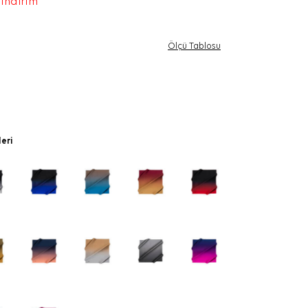
 indirim
Ölçü Tablosu
leri