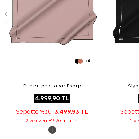
+6
Pudra İpek Jakar Eşarp
Siya
4.999,90
TL
Sepette %30
3.499,93
TL
Sepet
2 ve üzeri +% 20 indirim
2 ve