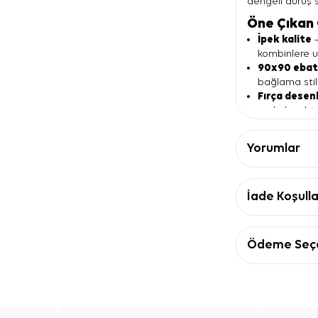
dengeli duruş s
Öne Çıkan 
İpek kalite
—
kombinlere u
90x90 eba
bağlama still
Fırça desen
sade kombinl
Kare form
—
uygun bir ya
Yorumlar
Krep saten
düzenli bir d
Ürün Detay
İade Koşulla
Özellik
Ebat
90
Kalite
İp
Ödeme Seçe
Kumaş türü
Kr
Renk
Bej
Desen
Fır
Form
Ka
İpek Eşarp