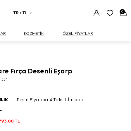
0
TR / TL
UAR
KOZMETİK
ÖZEL FİYATLAR
are Fırça Desenli Eşarp
_334
LIK
Peşin Fiyatına 4 Taksit İmkanı
L
793,00
TL