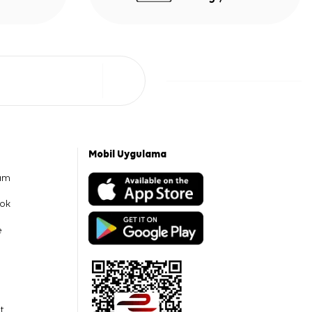
Mobil Uygulama
am
ok
e
t