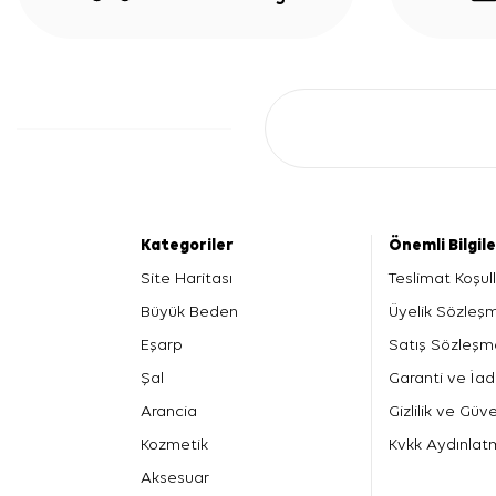
Kategoriler
Önemli Bilgil
Site Haritası
Teslimat Koşull
Büyük Beden
Üyelik Sözleş
Eşarp
Satış Sözleşm
Şal
Garanti ve İad
Arancia
Gizlilik ve Güve
Kozmetik
Kvkk Aydınlat
Aksesuar