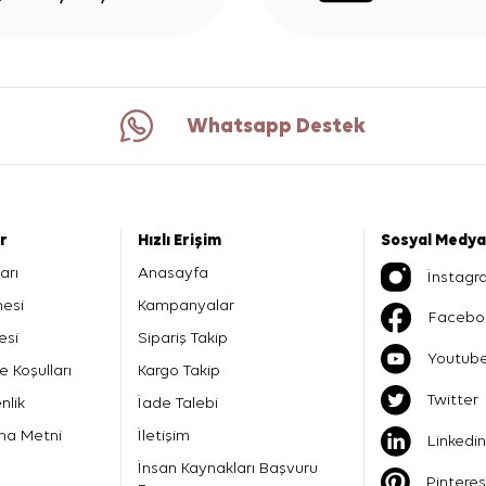
Whatsapp Destek
er
Hızlı Erişim
Sosyal Medya
arı
Anasayfa
İnstagr
mesi
Kampanyalar
Facebo
esi
Sipariş Takip
Youtub
e Koşulları
Kargo Takip
Twitter
nlik
İade Talebi
ma Metni
İletişim
Linkedin
İnsan Kaynakları Başvuru
Pinteres