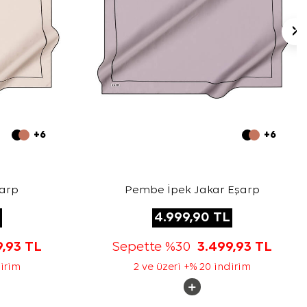
+6
+6
şarp
Pembe İpek Jakar Eşarp
4.999,90
TL
9,93
TL
Sepette %30
3.499,93
TL
dirim
2 ve üzeri +% 20 indirim