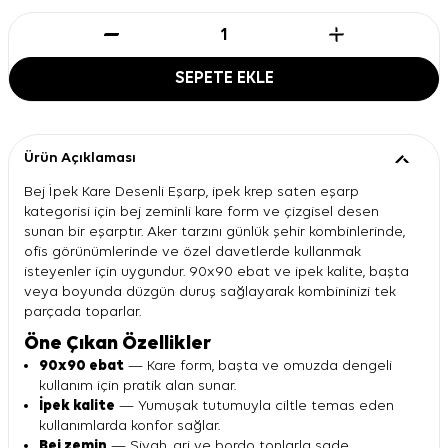
SEPETE EKLE
Ürün Açıklaması
Bej İpek Kare Desenli Eşarp, ipek krep saten eşarp
kategorisi için bej zeminli kare form ve çizgisel desen
sunan bir eşarptır. Aker tarzını günlük şehir kombinlerinde,
ofis görünümlerinde ve özel davetlerde kullanmak
isteyenler için uygundur. 90x90 ebat ve ipek kalite, başta
veya boyunda düzgün duruş sağlayarak kombininizi tek
parçada toparlar.
Öne Çıkan Özellikler
90x90 ebat
— Kare form, başta ve omuzda dengeli
kullanım için pratik alan sunar.
İpek kalite
— Yumuşak tutumuyla ciltle temas eden
kullanımlarda konfor sağlar.
Bej zemin
— Siyah, gri ve bordo tonlarla sade