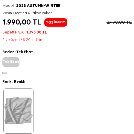
Model :
2023 AUTUMN-WINTER
Peşin Fiyatına 4 Taksit İmkanı
1.990,00
TL
2.990,00
TL
33
%
İndirim
Sepette %30
1.393,00
TL
2 ve üzeri +% 20 indirim
Beden :
Tek Ebat
Tek Ebat
Renk :
Renkli