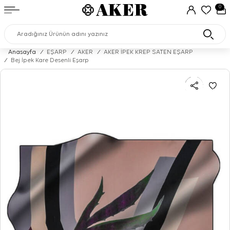
0
Anasayfa
/
EŞARP
/
AKER
/
AKER İPEK KREP SATEN EŞARP
/
Bej İpek Kare Desenli Eşarp