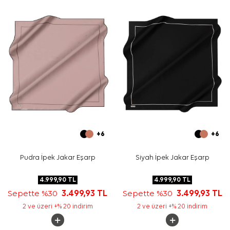
edilebilir.
Bakım
Yıkama ve bakım için ürün etiketindeki talimatları
izleyiniz. İpek ve hassas eşarp bakımında, etikette elde
hassas bakım uygun görülüyorsa
Aker İpek Eşarp
Şampuanı
kullanabilirsiniz.
Sıkça Sorulan Sorular
Bej İpek Kare Desenli Eşarp ölçüsü nedir?
Bu ürün hangi kumaş kalitesindedir?
Deseninde hangi renkler öne çıkar?
İpek krep saten eşarp hangi kombinlerle kullanılır?
+6
+6
Pudra İpek Jakar Eşarp
Siyah İpek Jakar Eşarp
4.999,90
TL
4.999,90
TL
Sepette %30
3.499,93
TL
Sepette %30
3.499,93
TL
2 ve üzeri +% 20 indirim
2 ve üzeri +% 20 indirim