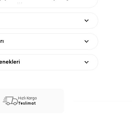
raya getirir.
 desen
— Gri zemin üzerinde siyah çizgilerle
nüm oluşturur.
ve
— Eşarbın formunu belirginleştirir ve
zenli bitiş katar.
ları
rı
Değer
90x90
İpek
nekleri
İpek krep saten
Gri tonları
Kare çizgili
mü
Siyah çerçeve
Saten Eşarp Kullanım ve Kombin
Hızlı Kargo
Teslimat
aten Kare Çizgili Eşarp, siyah, beyaz,
j parçalarla kolayca uyum sağlar. Düz renk
 veya gömleklerle kullanarak desenin öne
yabilirsiniz. 90x90 ölçüsü, klasik baş
n aksesuarı kullanımı için elverişlidir.