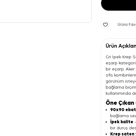
Ürünü Fav
Ürün Açıkla
Gri İpek Krep S
eşarp kategoris
bir eşarp. Ake
ofis kombinleri
görünüm isteyen
bağlama biçim
kullanımında de
Öne Çıkan 
90x90 eba
bağlama seç
İpek kalite
—
bir duruş des
Krep saten 