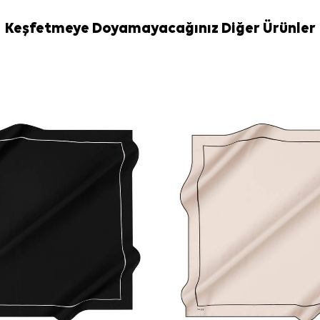
Bakım
Yıkama ve bakım
Keşfetmeye Doyamayacağınız Diğer Ürünler
İpek ve hassa
İpek Eşarp Şa
Sıkça Soru
Gri İpek Kre
Bu eşarbın k
Deseni hangi
Bu ipek kre