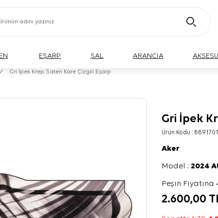
EN
EŞARP
ŞAL
ARANCIA
AKSES
/
Gri İpek Krep Saten Kare Çizgili Eşarp
Gri İpek K
Ürün Kodu :
8891701
Aker
Model :
2024 
Peşin Fiyatına 
2.600,00
T