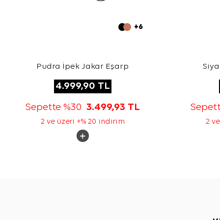
+6
Pudra İpek Jakar Eşarp
Siya
4.999,90
TL
Sepette %30
3.499,93
TL
Sepet
2 ve üzeri +% 20 indirim
2 ve