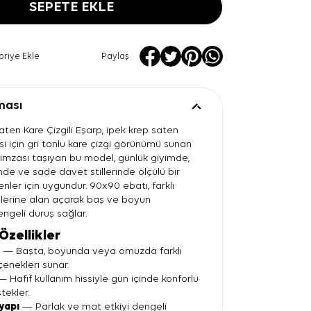
SEPETE EKLE
oriye Ekle
Paylaş
ması
aten Kare Çizgili Eşarp, ipek krep saten
i için gri tonlu kare çizgi görünümü sunan
r imzası taşıyan bu model, günlük giyimde,
nde ve sade davet stillerinde ölçülü bir
ler için uygundur. 90x90 ebatı, farklı
lerine alan açarak baş ve boyun
ngeli duruş sağlar.
Özellikler
t
— Başta, boyunda veya omuzda farklı
enekleri sunar.
 Hafif kullanım hissiyle gün içinde konforlu
tekler.
yapı
— Parlak ve mat etkiyi dengeli