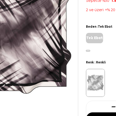
Sepette %30
1.
2 ve üzeri +% 20
Beden :
Tek Ebat
Tek Ebat
Renk :
Renkli