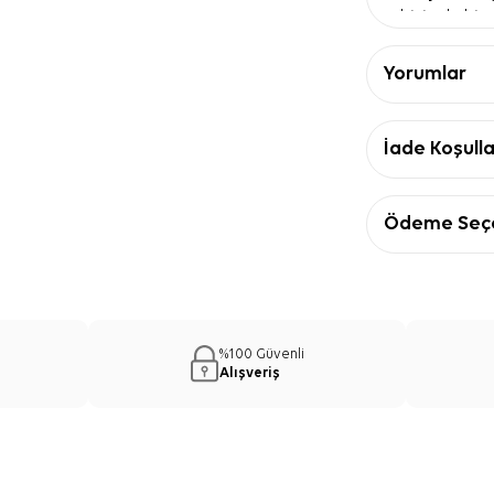
biçimde bir a
Kare çizgili
net bir görü
Yorumlar
Siyah çerçe
kombinlere dü
Ürün Detay
İade Koşulla
Özellik
Ebat
Kalite
Ödeme Seçe
Kumaş türü
Renk
Desen
Kenar görünü
İpek Krep 
%100 Güvenli
Önerisi
Alışveriş
Gri İpek Krep S
antrasit ve be
pardösü, ceket
çıkmasını sağla
bağlama ve boyu