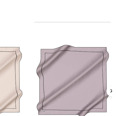
 için ürün etiketindeki talimatları izleyiniz.
s eşarpların elde hassas bakımında
Aker
mpuanı
kullanabilirsiniz.
lan Sorular
p Saten Kare Çizgili Eşarp hangi ölçüdedir?
umaş kalitesi nedir?
 renklerle kombinlemek kolaydır?
p saten eşarp günlük kullanıma uygun mu?