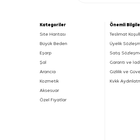
Kategoriler
Önemli Bilgil
Site Haritası
Teslimat Koşull
Büyük Beden
Üyelik Sözleş
Eşarp
Satış Sözleşm
Şal
Garanti ve İad
Arancia
Gizlilik ve Güve
Kozmetik
Kvkk Aydınlat
Aksesuar
Özel Fiyatlar