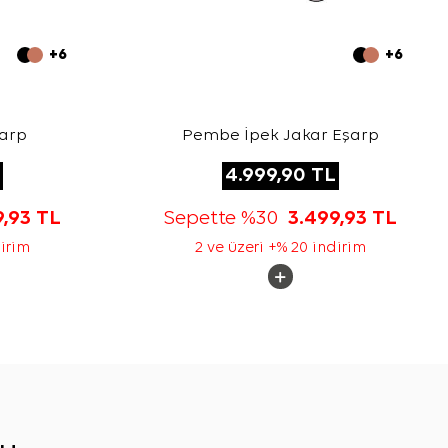
+6
+6
şarp
Pembe İpek Jakar Eşarp
4.999,90
TL
9,93
TL
Sepette %30
3.499,93
TL
dirim
2 ve üzeri +% 20 indirim