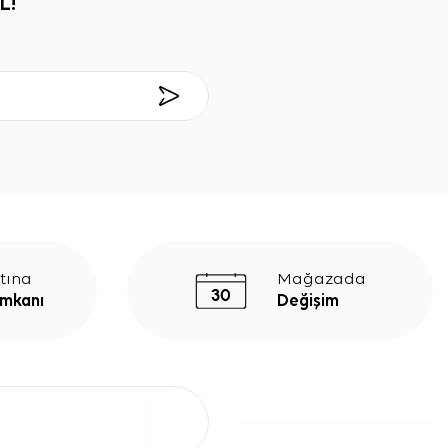
L!
tına
Mağazada
İmkanı
Değişim