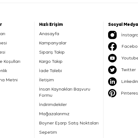
er
Hızlı Erişim
Sosyal Medya
arı
Anasayfa
İnstagr
mesi
Kampanyalar
Facebo
esi
Sipariş Takip
Youtub
e Koşulları
Kargo Takip
Twitter
nlik
İade Talebi
ma Metni
İletişim
Linkedin
İnsan Kaynakları Başvuru
Pinteres
Formu
İndirimdekiler
Mağazalarımız
Boyner Eşarp Satış Noktaları
Sepetim