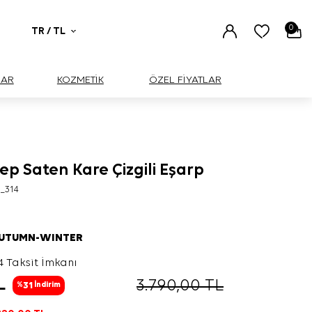
0
TR / TL
UAR
KOZMETİK
ÖZEL FİYATLAR
rep Saten Kare Çizgili Eşarp
_314
AUTUMN-WINTER
4 Taksit İmkanı
L
3.790,00
TL
31
%
İndirim