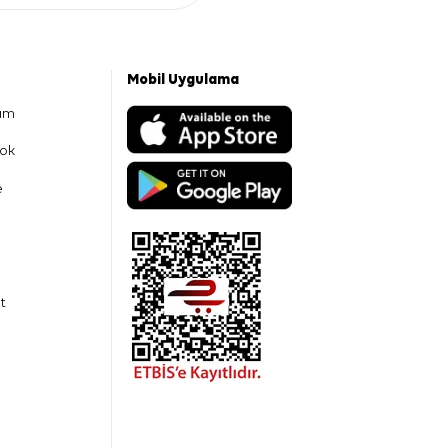
Mobil Uygulama
am
ok
e
t