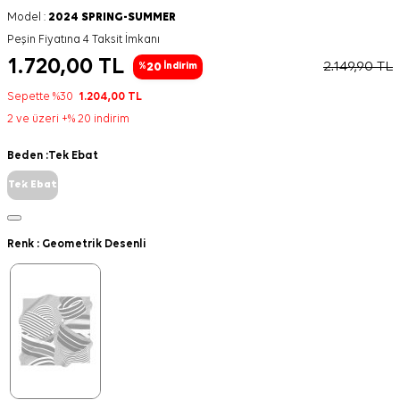
Model :
2024 SPRING-SUMMER
Peşin Fiyatına 4 Taksit İmkanı
1.720,00
TL
2.149,90
TL
20
%
İndirim
Sepette %30
1.204,00
TL
2 ve üzeri +% 20 indirim
Beden :
Tek Ebat
Tek Ebat
Renk :
Geometrik Desenli