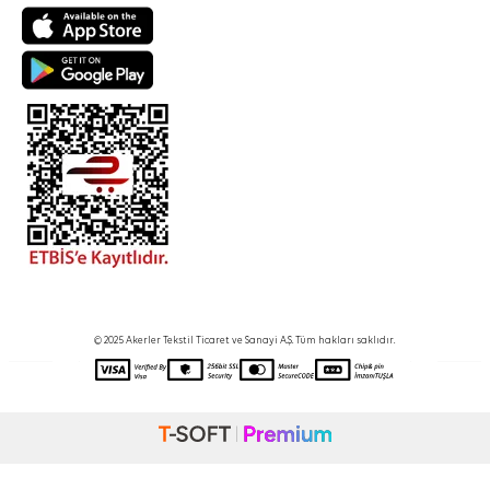
© 2025 Akerler Tekstil Ticaret ve Sanayi A.Ş. Tüm hakları saklıdır.