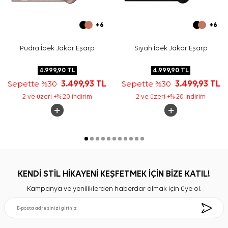
+6
+6
Pudra İpek Jakar Eşarp
Siyah İpek Jakar Eşarp
4.999,90
TL
4.999,90
TL
Sepette %30
3.499,93
TL
Sepette %30
3.499,93
TL
2 ve üzeri +% 20 indirim
2 ve üzeri +% 20 indirim
KENDİ STİL HİKAYENİ KEŞFETMEK İÇİN BİZE KATIL!
Kampanya ve yeniliklerden haberdar olmak için üye ol.