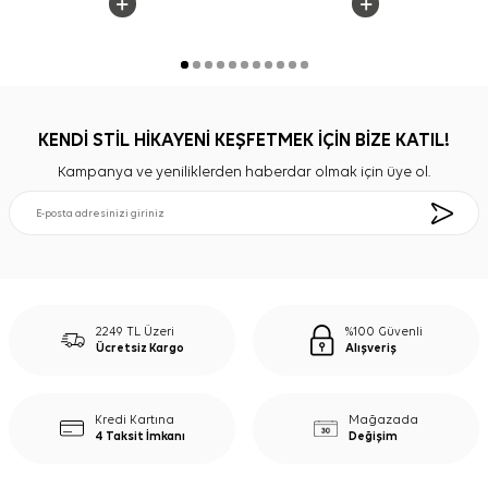
KENDİ STİL HİKAYENİ KEŞFETMEK İÇİN BİZE KATIL!
Kampanya ve yeniliklerden haberdar olmak için üye ol.
2249 TL Üzeri
%100 Güvenli
Ücretsiz Kargo
Alışveriş
Kredi Kartına
Mağazada
4 Taksit İmkanı
Değişim