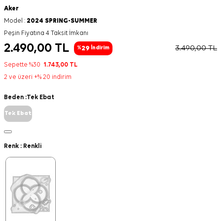
Aker
Model :
2024 SPRING-SUMMER
Peşin Fiyatına 4 Taksit İmkanı
2.490,00
TL
3.490,00
TL
29
%
İndirim
Sepette %30
1.743,00
TL
2 ve üzeri +% 20 indirim
Beden :
Tek Ebat
Tek Ebat
Renk :
Renkli