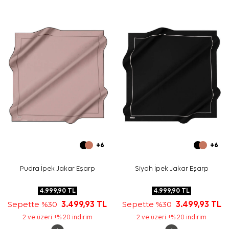
Ekru zemini açık tonlu kombinleri yumuşatır; gri kenarı
koyu dış giyimle dengeli görünür. Geometrik desenli
eşarp tercih edenler, deseni öne çıkarmak için sade üst
parçalar seçebilir.
Bakım
Yıkama ve bakım için ürün etiketindeki talimatları
izleyiniz. İpek ve hassas eşarpların nazik bakımında
Aker
İpek Eşarp Şampuanı
tercih edebilirsiniz.
Sıkça Sorulan Sorular
Ekru İpek Krep Saten Kare Geometrik Desenli Eşarp
hangi ölçüdedir?
Bu eşarp hangi materyalden üretilmiştir?
Desen ve renk görünümü nasıldır?
+6
+6
İpek krep saten eşarp hangi kombinlerle kullanılır?
Pudra İpek Jakar Eşarp
Siyah İpek Jakar Eşarp
4.999,90
TL
4.999,90
TL
Sepette %30
3.499,93
TL
Sepette %30
3.499,93
TL
2 ve üzeri +% 20 indirim
2 ve üzeri +% 20 indirim