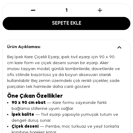
SEPETE EKLE
Ürün Açıklaması
Bej İpek Kare Çiçekli Eşarp, ipek tivil eşarp için 90 x 90
cm kare form ve çiçek deseni sunan bir eşarp. Aker
imzası taşıyan model, günlük kombinlerde, davetlerde ve
ofis stilinde başörtüsü ya da boyun aksesuarı olarak
kullanılabilir. Bej zemin üzerindeki çok renkli çiçekler, sade
parçaları tek hamlede daha canlı gösterir.
Öne Çıkan Özellikler
90 x 90 cm ebat
— Kare formu sayesinde farklı
bağlama stillerine uyum sağlar.
İpek kalite
— Tivil eşarp yapısıyla yumuşak tutum ve
dengeli duruş sunar.
Çiçek deseni
— Pembe, mor, turkuaz ve yeşil tonlarla
kombine hareket katar.