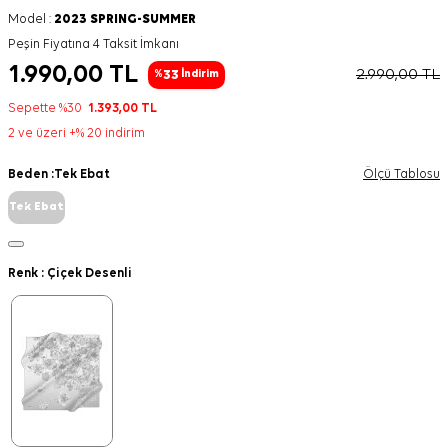
Model :
2023 SPRING-SUMMER
Peşin Fiyatına 4 Taksit İmkanı
1.990,00
TL
2.990,00
TL
33
%
İndirim
Sepette %30
1.393,00
TL
2 ve üzeri +% 20 indirim
Beden :
Tek Ebat
Ölçü Tablosu
Tek Ebat
Renk :
Çiçek Desenli