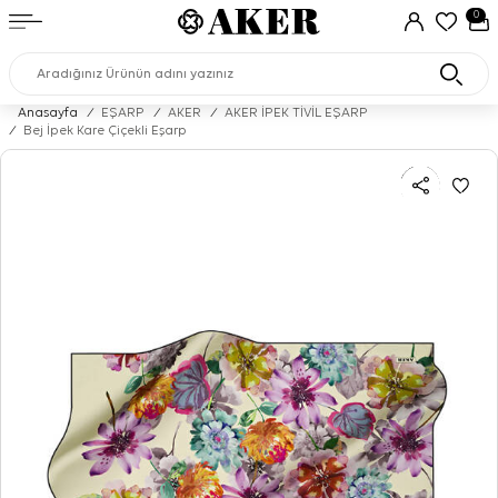
0
Anasayfa
/
EŞARP
/
AKER
/
AKER İPEK TİVİL EŞARP
/
Bej İpek Kare Çiçekli Eşarp