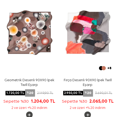
Bakım
Yıkama ve bakım için ürün etiketindeki talimatları
izleyiniz. İpek ve hassas eşarplarda nazik bakım
gerektiren durumlar için
Aker İpek Eşarp Şampuanı
kullanabilirsiniz.
Sıkça Sorulan Sorular
Bej İpek Kare Çiçekli Eşarp ölçüsü nedir?
Bu eşarp hangi materyal kalitesindedir?
Çiçekli ipek tivil eşarp hangi renklerle kombinlenir?
Bu model günlük kullanım için uygun mu?
+8
Geometrik Desenli 90X90 İpek
Fırça Desenli 90X90 İpek Twill
Twill Eşarp
Eşarp
20
20
1.720,00
TL
2.149,90
TL
2.950,00
TL
3.690,01
TL
%
%
Sepette %30
1.204,00
TL
Sepette %30
2.065,00
TL
2 ve üzeri +% 20 indirim
2 ve üzeri +% 20 indirim