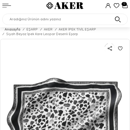
0
Anasayfa
/
EŞARP
/
AKER
/
AKER İPEK TİVİL EŞARP
/
Siyah Beyaz İpek Kare Leopar Desenli Eşarp