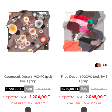
tamamlayabilirsiniz.
Bakım
Yıkama ve bakım için ürün etiketindeki talimatları
izleyiniz. İpek ve hassas eşarplarda nazik bakım
gerektiğinde
Aker İpek Eşarp Şampuanı
kullanımı tercih
edilebilir.
Sıkça Sorulan Sorular
Bu eşarbın ölçüsü nedir?
Ürün hangi kumaş kalitesine sahiptir?
Deseni hangi renklerden oluşur?
Bu eşarp nasıl kombinlenir?
+8
Geometrik Desenli 90X90 İpek
Fırça Desenli 90X90 İpek Twill
Twill Eşarp
Eşarp
20
20
1.720,00
TL
2.149,90
TL
2.950,00
TL
3.690,01
TL
%
%
Sepette %30
1.204,00
TL
Sepette %30
2.065,00
TL
2 ve üzeri +% 20 indirim
2 ve üzeri +% 20 indirim