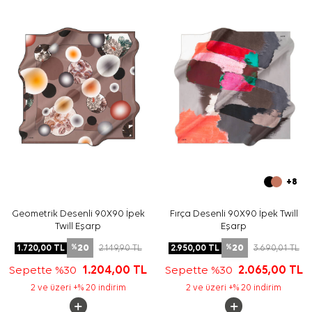
şekillendirebilirsiniz.
Bakım
Yıkama ve bakım için ürün etiketindeki talimatları
izleyiniz. İpek ve hassas eşarp bakımında nazik temizlik
desteği için
Aker İpek Eşarp Şampuanı
kullanmayı
değerlendirebilirsiniz.
Sıkça Sorulan Sorular
Petrol Yeşili İpek Bordürlü Kare Düz Eşarp ölçüsü nedir?
Bu eşarp hangi kumaş kalitesine sahiptir?
Petrol yeşili eşarp hangi renklerle kombinlenir?
Eşarbın desen yapısı nasıldır?
+8
Geometrik Desenli 90X90 İpek
Fırça Desenli 90X90 İpek Twill
Twill Eşarp
Eşarp
20
20
1.720,00
TL
2.149,90
TL
2.950,00
TL
3.690,01
TL
%
%
Sepette %30
1.204,00
TL
Sepette %30
2.065,00
TL
2 ve üzeri +% 20 indirim
2 ve üzeri +% 20 indirim