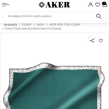
0
Anasayfa
/
EŞARP
/
AKER
/
AKER İPEK TİVİL EŞARP
/
Petrol Yeşili İpek Bordürlü Kare Düz Eşarp