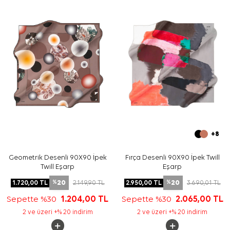
Yıkama ve bakım için ürün etiketindeki talimatları
izleyiniz. İpek ve hassas eşarp bakımında elde hassas
temizlik gerektiğinde
Aker İpek Eşarp Şampuanı
kullanabilirsiniz.
Sıkça Sorulan Sorular
Siyah Beyaz İpek Kare Desenli Eşarp ölçüsü nedir?
Bu ürün hangi materyal kalitesine sahiptir?
Deseni nasıl görünür?
Hangi kombinlerle kullanılabilir?
+8
Geometrik Desenli 90X90 İpek
Fırça Desenli 90X90 İpek Twill
Twill Eşarp
Eşarp
20
20
1.720,00
TL
2.149,90
TL
2.950,00
TL
3.690,01
TL
%
%
Sepette %30
1.204,00
TL
Sepette %30
2.065,00
TL
2 ve üzeri +% 20 indirim
2 ve üzeri +% 20 indirim