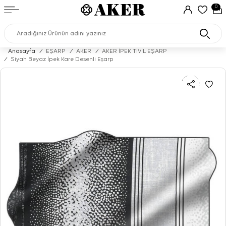
0
Anasayfa
/
EŞARP
/
AKER
/
AKER İPEK TİVİL EŞARP
/
Siyah Beyaz İpek Kare Desenli Eşarp