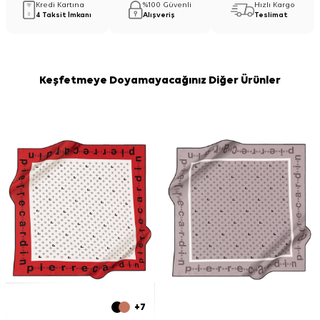
Kredi Kartına
%100 Güvenli
Hızlı Kargo
4 Taksit İmkanı
Alışveriş
Teslimat
Keşfetmeye Doyamayacağınız Diğer Ürünler
+7