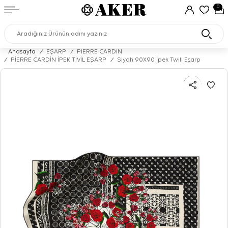
0
Anasayfa
/
EŞARP
/
PIERRE CARDIN
/
PİERRE CARDİN İPEK TİVİL EŞARP
/
Siyah 90X90 İpek Twill Eşarp