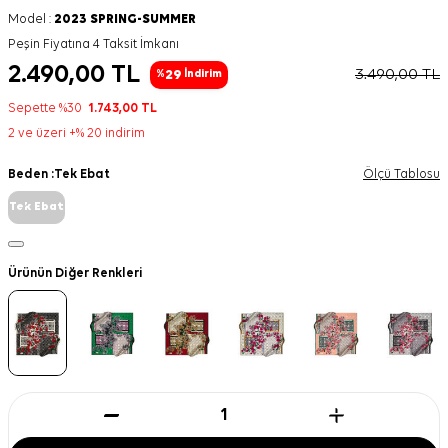
Model :
2023 SPRING-SUMMER
Peşin Fiyatına 4 Taksit İmkanı
2.490,00
TL
3.490,00
TL
29
%
İndirim
Sepette %30
1.743,00
TL
2 ve üzeri +% 20 indirim
Beden :
Tek Ebat
Ölçü Tablosu
Tek Ebat
Ürünün Diğer Renkleri