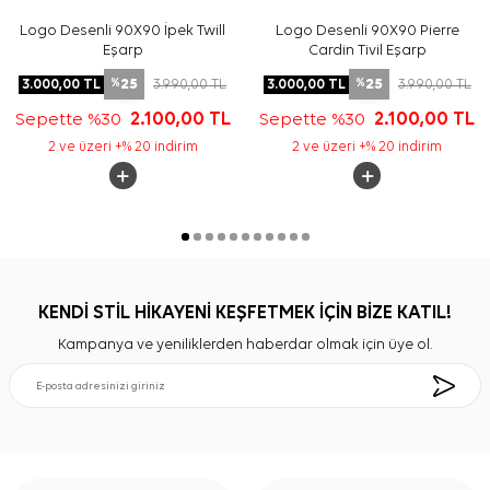
Logo Desenli 90X90 İpek Twill
Logo Desenli 90X90 Pierre
Eşarp
Cardin Tivil Eşarp
25
25
3.000,00
TL
3.990,00
TL
3.000,00
TL
3.990,00
TL
%
%
Sepette %30
2.100,00
TL
Sepette %30
2.100,00
TL
2 ve üzeri +% 20 indirim
2 ve üzeri +% 20 indirim
KENDİ STİL HİKAYENİ KEŞFETMEK İÇİN BİZE KATIL!
Kampanya ve yeniliklerden haberdar olmak için üye ol.