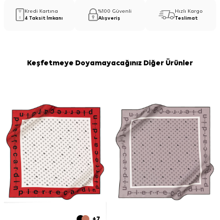
Kredi Kartına
%100 Güvenli
Hızlı Kargo
4 Taksit İmkanı
Alışveriş
Teslimat
Keşfetmeye Doyamayacağınız Diğer Ürünler
+7