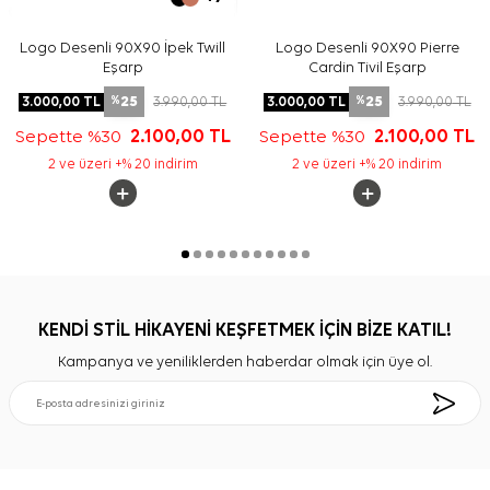
Logo Desenli 90X90 İpek Twill
Logo Desenli 90X90 Pierre
Eşarp
Cardin Tivil Eşarp
25
25
3.000,00
TL
3.990,00
TL
3.000,00
TL
3.990,00
TL
%
%
Sepette %30
2.100,00
TL
Sepette %30
2.100,00
TL
2 ve üzeri +% 20 indirim
2 ve üzeri +% 20 indirim
KENDİ STİL HİKAYENİ KEŞFETMEK İÇİN BİZE KATIL!
Kampanya ve yeniliklerden haberdar olmak için üye ol.