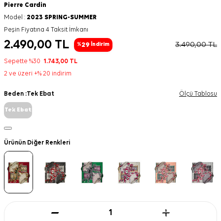
Pierre Cardin
Model :
2023 SPRING-SUMMER
Peşin Fiyatına 4 Taksit İmkanı
2.490,00
TL
3.490,00
TL
29
%
İndirim
Sepette %30
1.743,00
TL
2 ve üzeri +% 20 indirim
Beden :
Tek Ebat
Ölçü Tablosu
Tek Ebat
Ürünün Diğer Renkleri