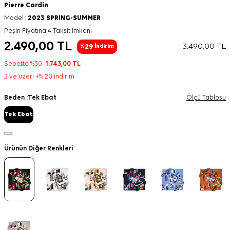
Pierre Cardin
Model :
2023 SPRING-SUMMER
Peşin Fiyatına 4 Taksit İmkanı
2.490,00
TL
3.490,00
TL
29
%
İndirim
Sepette %30
1.743,00
TL
2 ve üzeri +% 20 indirim
Beden :
Tek Ebat
Ölçü Tablosu
Tek Ebat
Ürünün Diğer Renkleri