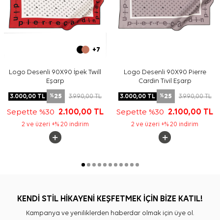
+7
Logo Desenli 90X90 İpek Twill
Logo Desenli 90X90 Pierre
Eşarp
Cardin Tivil Eşarp
25
25
3.000,00
TL
3.990,00
TL
3.000,00
TL
3.990,00
TL
%
%
Sepette %30
2.100,00
TL
Sepette %30
2.100,00
TL
2 ve üzeri +% 20 indirim
2 ve üzeri +% 20 indirim
KENDİ STİL HİKAYENİ KEŞFETMEK İÇİN BİZE KATIL!
Kampanya ve yeniliklerden haberdar olmak için üye ol.