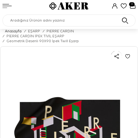
0
Anasayfa
/
EŞARP
/
PIERRE CARDIN
/
PİERRE CARDİN İPEK TİVİL EŞARP
/
Geometrik Desenli 90X90 İpek Twill Eşarp