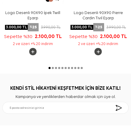
Logo Desenli 90X90 İpek Twill
Logo Desenli 90X90 Pierre
Eşarp
Cardin Tivil Eşarp
25
25
3.000,00
TL
3.990,00
TL
3.000,00
TL
3.990,00
TL
%
%
Sepette %30
2.100,00
TL
Sepette %30
2.100,00
TL
2 ve üzeri +% 20 indirim
2 ve üzeri +% 20 indirim
KENDİ STİL HİKAYENİ KEŞFETMEK İÇİN BİZE KATIL!
Kampanya ve yeniliklerden haberdar olmak için üye ol.