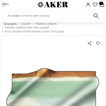
0
Anasayfa
/
EŞARP
/
PIERRE CARDIN
/
PİERRE CARDİN İPEK TİVİL EŞARP
/
Fırça Desenli 90X90 Pierre Cardin Tivil Eşarp