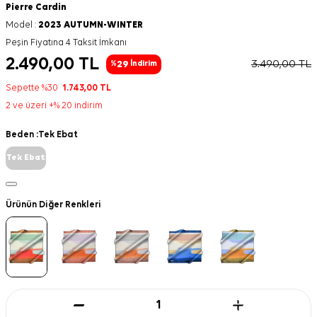
Pierre Cardin
Model :
2023 AUTUMN-WINTER
Peşin Fiyatına 4 Taksit İmkanı
2.490,00
TL
3.490,00
TL
29
%
İndirim
Sepette %30
1.743,00
TL
2 ve üzeri +% 20 indirim
Beden :
Tek Ebat
Tek Ebat
Ürünün Diğer Renkleri