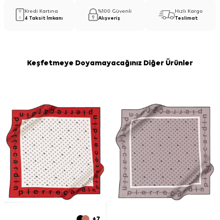
Kredi Kartına
%100 Güvenli
Hızlı Kargo
4 Taksit İmkanı
Alışveriş
Teslimat
Keşfetmeye Doyamayacağınız Diğer Ürünler
+7