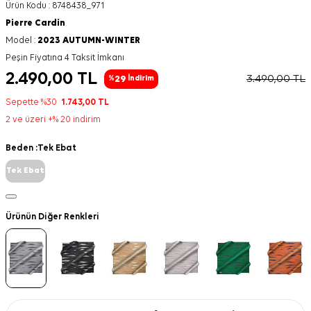
Ürün Kodu :
8748438_971
Pierre Cardin
Model :
2023 AUTUMN-WINTER
Peşin Fiyatına 4 Taksit İmkanı
2.490,00
TL
3.490,00
TL
29
%
İndirim
Sepette %30
1.743,00
TL
2 ve üzeri +% 20 indirim
Beden :
Tek Ebat
Tek Ebat
Ürünün Diğer Renkleri