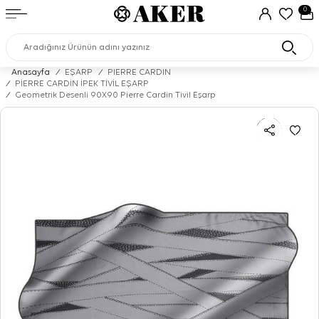
0
Anasayfa
/
EŞARP
/
PIERRE CARDIN
/
PİERRE CARDİN İPEK TİVİL EŞARP
/
Geometrik Desenli 90X90 Pierre Cardin Tivil Eşarp