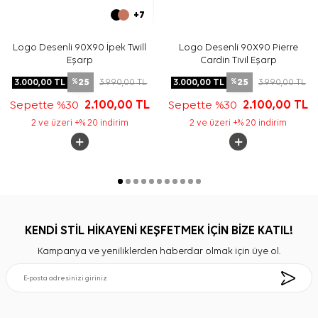
+7
Logo Desenli 90X90 İpek Twill
Logo Desenli 90X90 Pierre
Eşarp
Cardin Tivil Eşarp
25
25
3.000,00
TL
3.990,00
TL
3.000,00
TL
3.990,00
TL
%
%
Sepette %30
2.100,00
TL
Sepette %30
2.100,00
TL
2 ve üzeri +% 20 indirim
2 ve üzeri +% 20 indirim
KENDİ STİL HİKAYENİ KEŞFETMEK İÇİN BİZE KATIL!
Kampanya ve yeniliklerden haberdar olmak için üye ol.