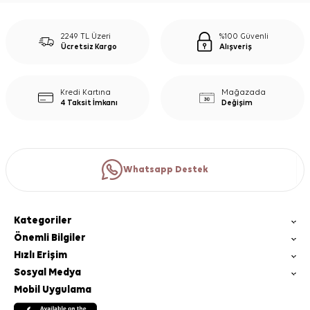
2249 TL Üzeri
%100 Güvenli
Ücretsiz Kargo
Alışveriş
Kredi Kartına
Mağazada
4 Taksit İmkanı
Değişim
Whatsapp Destek
Kategoriler
Önemli Bilgiler
Hızlı Erişim
Sosyal Medya
Mobil Uygulama