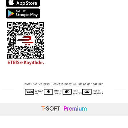
© 2025 Akerler Tekstil Ticaret ve Sanayi A.Ş. Tüm hakları saklıdır.