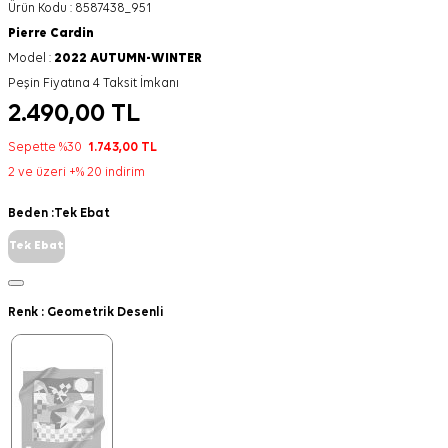
Ürün Kodu :
8587438_951
Pierre Cardin
Model :
2022 AUTUMN-WINTER
Peşin Fiyatına 4 Taksit İmkanı
2.490,00
TL
Sepette %30
1.743,00
TL
2 ve üzeri +% 20 indirim
Beden :
Tek Ebat
Tek Ebat
Renk :
Geometrik Desenli