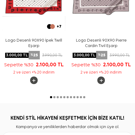
+7
Logo Desenli 90X90 İpek Twill
Logo Desenli 90X90 Pierre
Eşarp
Cardin Tivil Eşarp
25
25
3.000,00
TL
3.990,00
TL
3.000,00
TL
3.990,00
TL
%
%
Sepette %30
2.100,00
TL
Sepette %30
2.100,00
TL
2 ve üzeri +% 20 indirim
2 ve üzeri +% 20 indirim
KENDİ STİL HİKAYENİ KEŞFETMEK İÇİN BİZE KATIL!
Kampanya ve yeniliklerden haberdar olmak için üye ol.