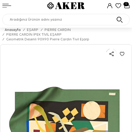
0
Anasayfa
/
EŞARP
/
PIERRE CARDIN
/
PİERRE CARDİN İPEK TİVİL EŞARP
/
Geometrik Desenli 90X90 Pierre Cardin Tivil Eşarp