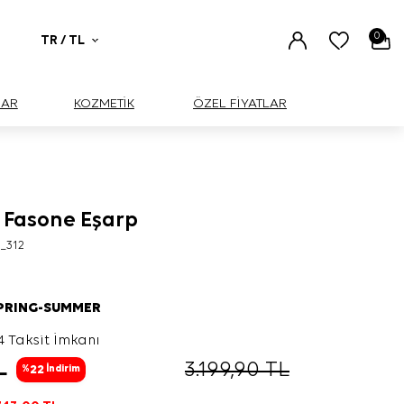
0
TR / TL
UAR
KOZMETİK
ÖZEL FİYATLAR
k Fasone Eşarp
_312
SPRING-SUMMER
4 Taksit İmkanı
L
3.199,90
TL
22
%
İndirim