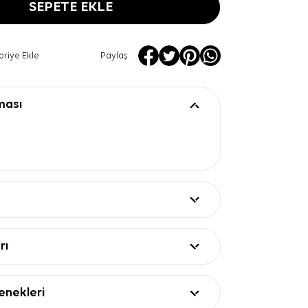
SEPETE EKLE
oriye Ekle
Paylaş
ması
rı
nekleri