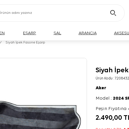
EN
EŞARP
ŞAL
ARANCIA
AKSES
/
Siyah İpek Fasone Eşarp
Siyah İpe
Ürün Kodu :
7208432
Aker
Model :
2024 
Peşin Fiyatına 
2.490,00
T