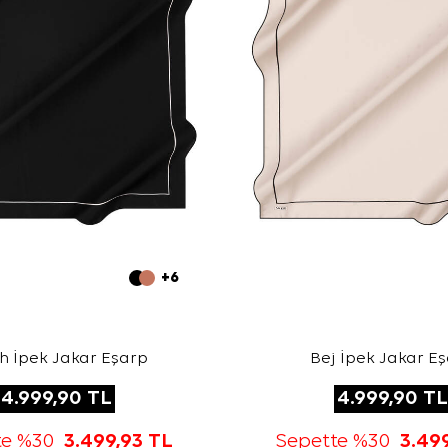
+6
h İpek Jakar Eşarp
Bej İpek Jakar E
4.999,90
TL
4.999,90
TL
te %30
3.499,93
TL
Sepette %30
3.49