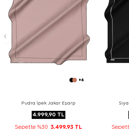
+6
Pudra İpek Jakar Eşarp
Siya
4.999,90
TL
Sepette %30
3.499,93
TL
Sepet