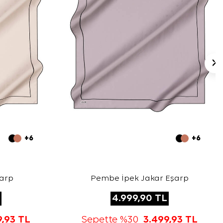
+6
+6
şarp
Pembe İpek Jakar Eşarp
4.999,90
TL
9,93
TL
Sepette %30
3.499,93
TL