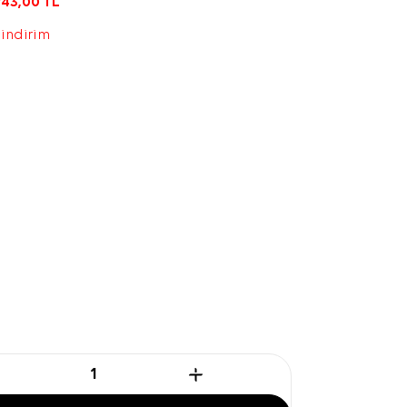
743,00
TL
 indirim