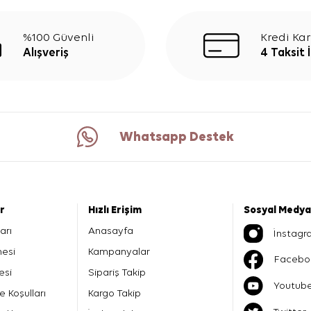
%100 Güvenli
Kredi Kar
Alışveriş
4 Taksit 
Whatsapp Destek
er
Hızlı Erişim
Sosyal Medya
arı
Anasayfa
İnstagr
mesi
Kampanyalar
Facebo
esi
Sipariş Takip
Youtub
e Koşulları
Kargo Takip