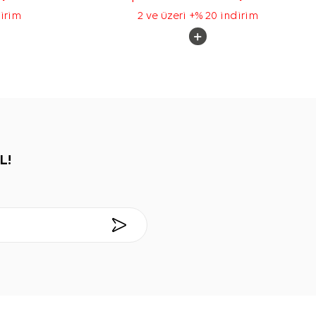
dirim
2 ve üzeri +% 20 indirim
L!