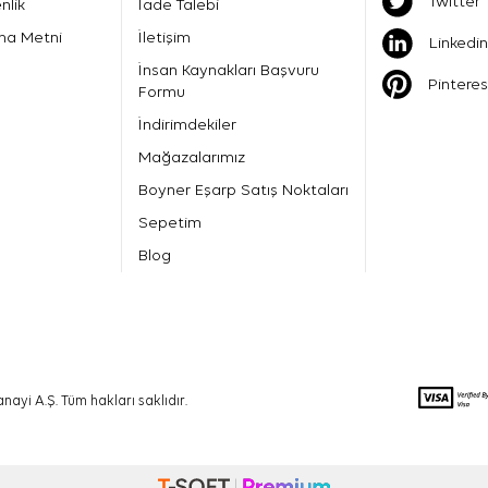
Twitter
nlik
İade Talebi
ma Metni
İletişim
Linkedin
İnsan Kaynakları Başvuru
Pinteres
Formu
İndirimdekiler
Mağazalarımız
Boyner Eşarp Satış Noktaları
Sepetim
Blog
nayi A.Ş. Tüm hakları saklıdır.