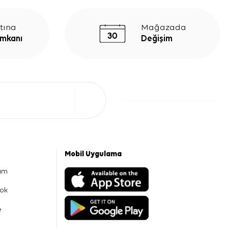
tına
Mağazada
İmkanı
Değişim
Mobil Uygulama
am
ok
e