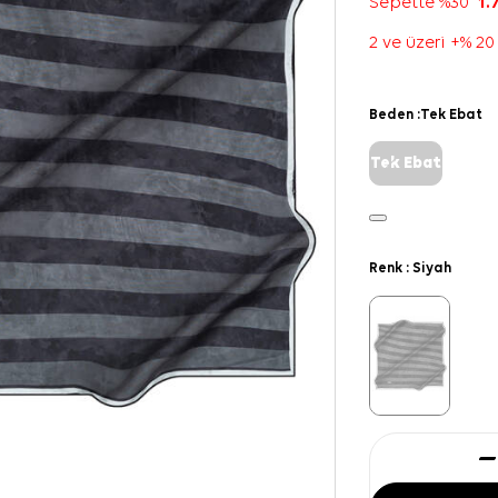
Sepette %30
1.
2 ve üzeri +% 20
Beden :
Tek Ebat
Tek Ebat
Renk :
Siyah