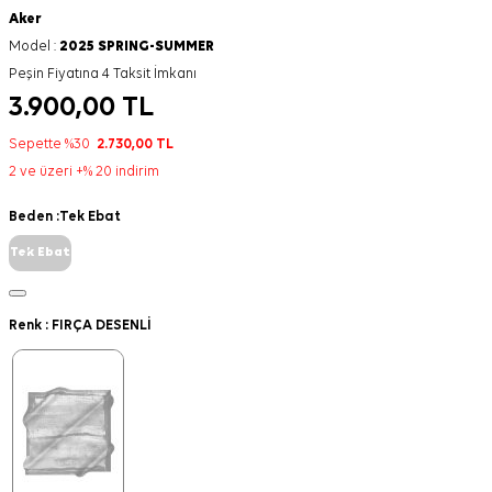
Aker
Model :
2025 SPRING-SUMMER
Peşin Fiyatına 4 Taksit İmkanı
3.900,00
TL
Sepette %30
2.730,00
TL
2 ve üzeri +% 20 indirim
Beden :
Tek Ebat
Tek Ebat
Renk :
FIRÇA DESENLİ