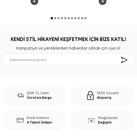
KENDİ STİL HİKAYENİ KEŞFETMEK İÇİN BİZE KATIL!
Kampanya ve yeniliklerden haberdar olmak için üye ol.
2249 TL Üzeri
%100 Güvenli
Ücretsiz Kargo
Alışveriş
Kredi Kartına
Mağazada
4 Taksit İmkanı
Değişim