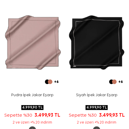
rahatça kullanılabilir. Desen yoğun olduğu için üst
giyimde sade parçalar seçmeniz görünümü dengeler.
Turkuaz ve bej tonlarını çanta ya da ayakkabı
detaylarında tekrarlayabilirsiniz.
Bakım
Yıkama ve bakım için ürün etiketindeki talimatları
izleyiniz. İpek ve hassas eşarpların elde hassas
bakımında destekleyici ürün aradığınızda
Aker İpek Eşarp
Şampuanı
tercih edebilirsiniz.
Sıkça Sorulan Sorular
Bu ürün hangi kumaş kalitesine sahiptir?
Desen ve renkler nasıl görünür?
Hangi kombinlerde kullanılabilir?
+6
+6
Aker eşarp günlük kullanıma uygun mudur?
Pudra İpek Jakar Eşarp
Siyah İpek Jakar Eşarp
4.999,90
TL
4.999,90
TL
Sepette %30
3.499,93
TL
Sepette %30
3.499,93
TL
2 ve üzeri +% 20 indirim
2 ve üzeri +% 20 indirim