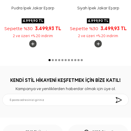
Pudra İpek Jakar Eşarp
Siyah İpek Jakar Eşarp
4.999,90
TL
4.999,90
TL
Sepette %30
3.499,93
TL
Sepette %30
3.499,93
TL
2 ve üzeri +% 20 indirim
2 ve üzeri +% 20 indirim
KENDİ STİL HİKAYENİ KEŞFETMEK İÇİN BİZE KATIL!
Kampanya ve yeniliklerden haberdar olmak için üye ol.