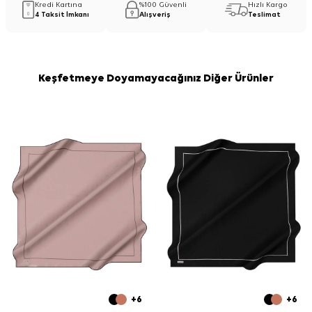
Kredi Kartına
%100 Güvenli
Hızlı Kargo
4 Taksit İmkanı
Alışveriş
Teslimat
Keşfetmeye Doyamayacağınız Diğer Ürünler
+6
+6