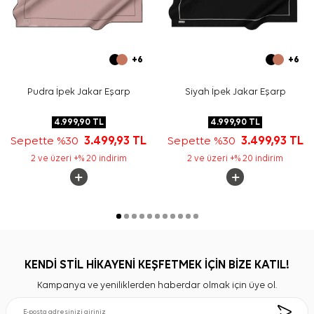
+6
+6
Pudra İpek Jakar Eşarp
Siyah İpek Jakar Eşarp
4.999,90
TL
4.999,90
TL
Sepette %30
3.499,93
TL
Sepette %30
3.499,93
TL
2 ve üzeri +% 20 indirim
2 ve üzeri +% 20 indirim
KENDİ STİL HİKAYENİ KEŞFETMEK İÇİN BİZE KATIL!
Kampanya ve yeniliklerden haberdar olmak için üye ol.