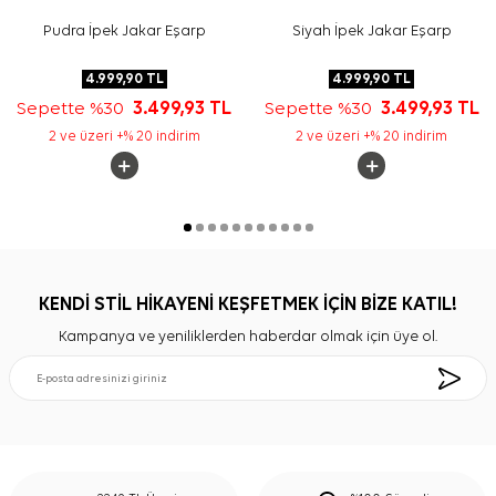
Pudra İpek Jakar Eşarp
Siyah İpek Jakar Eşarp
4.999,90
TL
4.999,90
TL
Sepette %30
3.499,93
TL
Sepette %30
3.499,93
TL
2 ve üzeri +% 20 indirim
2 ve üzeri +% 20 indirim
KENDİ STİL HİKAYENİ KEŞFETMEK İÇİN BİZE KATIL!
Kampanya ve yeniliklerden haberdar olmak için üye ol.