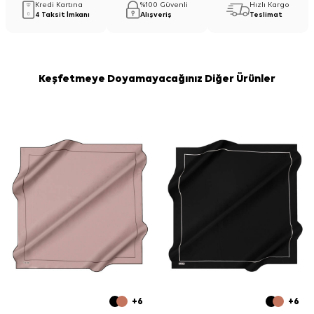
Kredi Kartına
%100 Güvenli
Hızlı Kargo
4 Taksit İmkanı
Alışveriş
Teslimat
Keşfetmeye Doyamayacağınız Diğer Ürünler
+6
+6