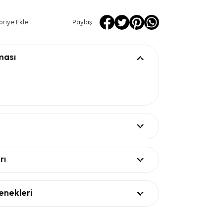
oriye Ekle
Paylaş
ması
rı
nekleri