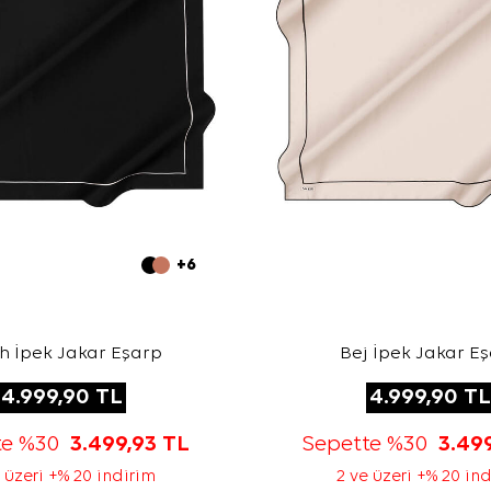
+6
h İpek Jakar Eşarp
Bej İpek Jakar E
4.999,90
TL
4.999,90
TL
te %30
3.499,93
TL
Sepette %30
3.49
 üzeri +% 20 indirim
2 ve üzeri +% 20 in