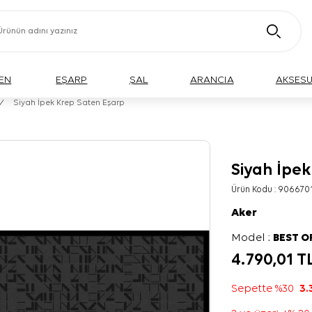
EN
EŞARP
ŞAL
ARANCIA
AKSES
/
Siyah İpek Krep Saten Eşarp
Siyah İpe
Ürün Kodu :
906670
Aker
Model :
BEST O
4.790,01
T
Sepette %30
3.