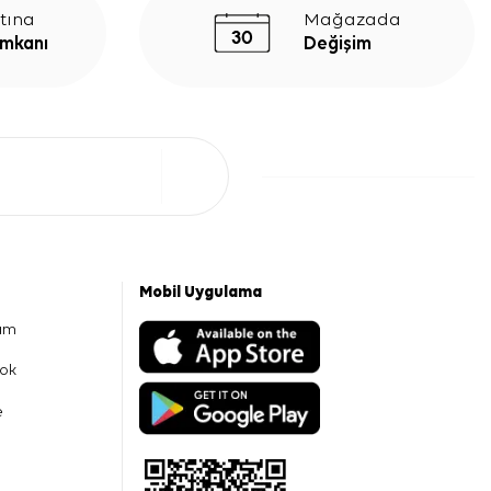
tına
Mağazada
İmkanı
Değişim
Mobil Uygulama
am
ok
e