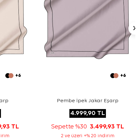
+6
+6
şarp
Pembe İpek Jakar Eşarp
4.999,90
TL
9,93
TL
Sepette %30
3.499,93
TL
dirim
2 ve üzeri +% 20 indirim