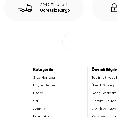
2249 TL Üzeri
Ücretsiz Kargo
Kategoriler
Önemli Bilgil
Site Haritası
Teslimat Koşull
Büyük Beden
Üyelik Sözleş
Eşarp
Satış Sözleşm
Şal
Garanti ve İad
Arancia
Gizlilik ve Güve
Kozmetik
Kvkk Aydınlat