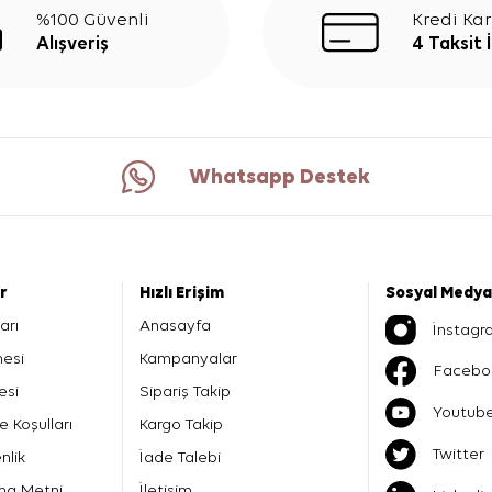
%100 Güvenli
Kredi Kar
Alışveriş
4 Taksit 
Whatsapp Destek
er
Hızlı Erişim
Sosyal Medya
arı
Anasayfa
İnstagr
mesi
Kampanyalar
Facebo
esi
Sipariş Takip
Youtub
e Koşulları
Kargo Takip
Twitter
nlik
İade Talebi
ma Metni
İletişim