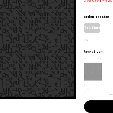
2 ve üzeri +% 20
Beden :
Tek Ebat
Tek Ebat
Renk :
Siyah