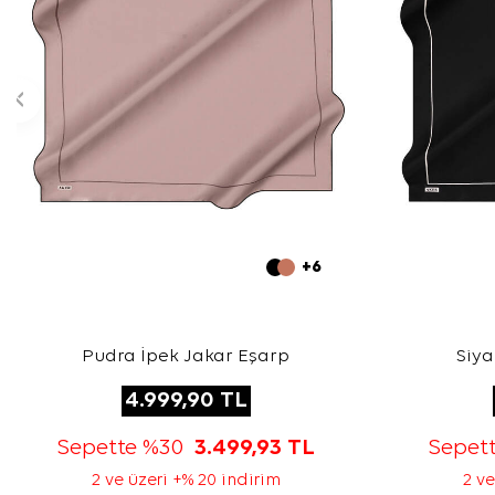
+6
Pudra İpek Jakar Eşarp
Siya
4.999,90
TL
Sepette %30
3.499,93
TL
Sepet
2 ve üzeri +% 20 indirim
2 ve