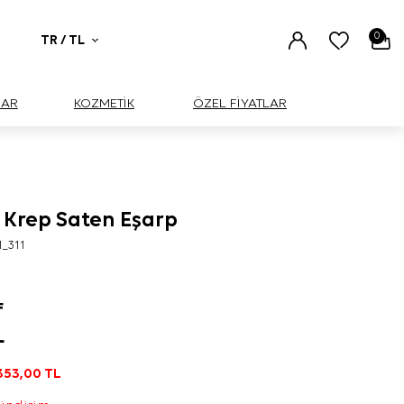
0
TR / TL
UAR
KOZMETİK
ÖZEL FİYATLAR
k Krep Saten Eşarp
1_311
F
L
353,00
TL