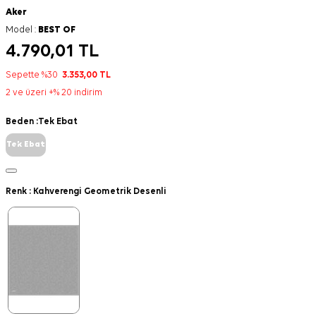
Aker
Model :
BEST OF
4.790,01
TL
Sepette %30
3.353,00
TL
2 ve üzeri +% 20 indirim
Beden :
Tek Ebat
Tek Ebat
Renk :
Kahverengi Geometrik Desenli