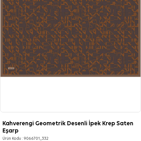
Kahverengi Geometrik Desenli İpek Krep Saten
Eşarp
Ürün Kodu :
9066701_332