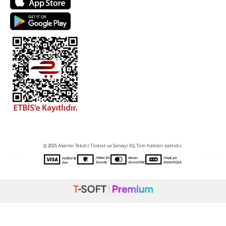
© 2025 Akerler Tekstil Ticaret ve Sanayi A.Ş. Tüm hakları saklıdır.