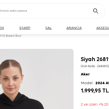
EN
EŞARP
ŞAL
ARANCIA
AKSES
112 Baskılı Bluz
Siyah 2681
BÜYÜK BEDEN
Ürün Kodu :
24AW02
Aker
Model :
2024 
1.999,95
TL
2 ve üzeri +% 20