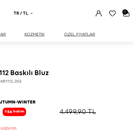
0
TR / TL
UAR
KOZMETİK
ÖZEL FİYATLAR
112 Baskılı Bluz
BÜYÜK
681112_002
AUTUMN-WINTER
4.499,90
TL
56
%
İndirim
 indirim