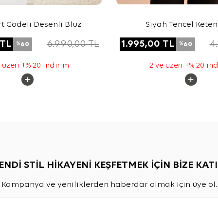
rt Godeli Desenli Bluz
Siyah Tencel Keten
TL
6.990,00
TL
1.995,00
TL
4
60
60
%
%
 üzeri +% 20 indirim
2 ve üzeri +% 20 in
ENDİ STİL HİKAYENİ KEŞFETMEK İÇİN BİZE KATI
Kampanya ve yeniliklerden haberdar olmak için üye ol.