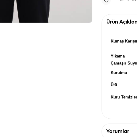
Ürünü Fav
Ürün Açıkla
Kumaş Karışı
Yıkama
Çamaşır Suy
Kurutma
Ütü
Kuru Temizl
Yorumlar