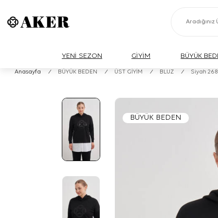
YENİ SEZON
GİYİM
BÜYÜK BED
Anasayfa
/
BÜYÜK BEDEN
/
ÜST GİYİM
/
BLUZ
/
Siyah 2681
BÜYÜK BEDEN