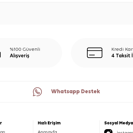
%100 Güvenli
Kredi Kar
Alışveriş
4 Taksit 
Whatsapp Destek
er
Hızlı Erişim
Sosyal Medya
arı
Anasayfa
İnstagr