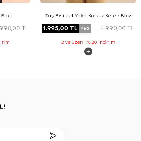
 Bluz
Taş Bisiklet Yaka Kolsuz Keten Bluz
.990,00
TL
1.995,00
TL
4.990,00
TL
60
%
dirim
2 ve üzeri +% 20 indirim
L!