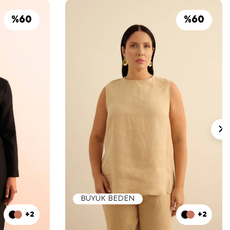
%
60
%
60
BÜYÜK BEDEN
+2
+2