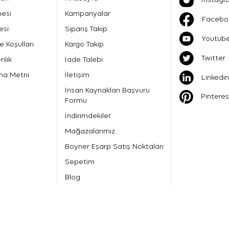
mesi
Kampanyalar
Facebo
esi
Sipariş Takip
Youtub
e Koşulları
Kargo Takip
Twitter
nlik
İade Talebi
ma Metni
İletişim
Linkedin
İnsan Kaynakları Başvuru
Pinteres
Formu
İndirimdekiler
Mağazalarımız
Boyner Eşarp Satış Noktaları
Sepetim
Blog