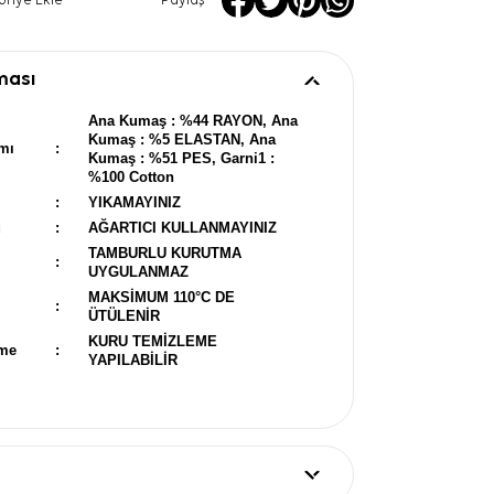
oriye Ekle
Paylaş
ması
Ana Kumaş : %44 RAYON, Ana
Kumaş : %5 ELASTAN, Ana
mı
:
Kumaş : %51 PES, Garni1 :
%100 Cotton
:
YIKAMAYINIZ
u
:
AĞARTICI KULLANMAYINIZ
TAMBURLU KURUTMA
:
UYGULANMAZ
MAKSİMUM 110°C DE
:
ÜTÜLENİR
KURU TEMİZLEME
eme
:
YAPILABİLİR