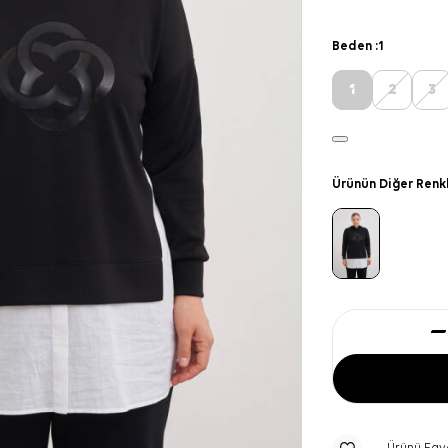
Beden :
1
1
2
3
Ürünün Diğer Renk