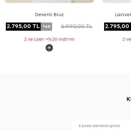
Desenli Bluz
Lacive
2.795,00
TL
6.990,00
TL
2.795,00
60
%
2 ve üzeri +% 20 indirim
2 ve
K