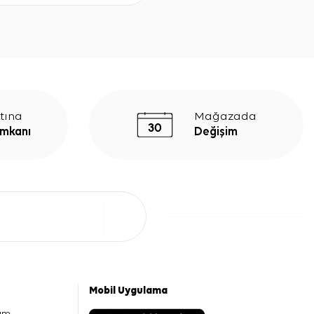
tına
Mağazada
İmkanı
Değişim
Mobil Uygulama
am