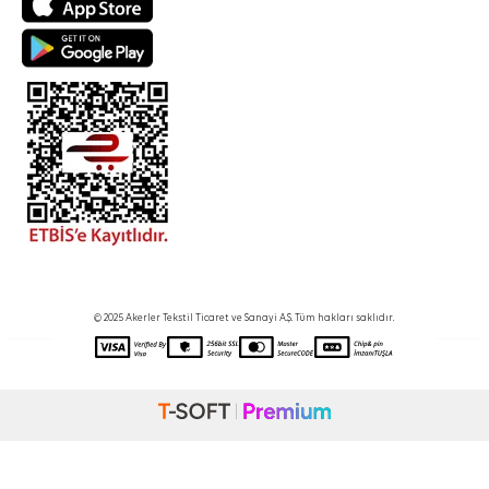
© 2025 Akerler Tekstil Ticaret ve Sanayi A.Ş. Tüm hakları saklıdır.