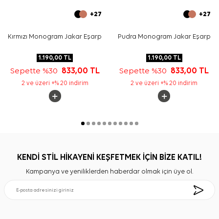
+27
+27
Kırmızı Monogram Jakar Eşarp
Pudra Monogram Jakar Eşarp
1.190,00
TL
1.190,00
TL
Sepette %30
833,00
TL
Sepette %30
833,00
TL
2 ve üzeri +% 20 indirim
2 ve üzeri +% 20 indirim
KENDİ STİL HİKAYENİ KEŞFETMEK İÇİN BİZE KATIL!
Kampanya ve yeniliklerden haberdar olmak için üye ol.