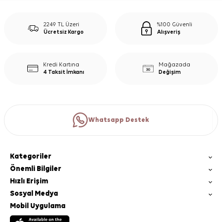
2249 TL Üzeri
%100 Güvenli
Ücretsiz Kargo
Alışveriş
Kredi Kartına
Mağazada
4 Taksit İmkanı
Değişim
Whatsapp Destek
Kategoriler
Önemli Bilgiler
Hızlı Erişim
Sosyal Medya
Mobil Uygulama