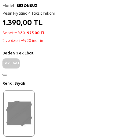
Model :
SEZONSUZ
Peşin Fiyatına 4 Taksit İmkanı
1.390,00
TL
Sepette %30
973,00
TL
2 ve üzeri +% 20 indirim
Beden :
Tek Ebat
Tek Ebat
Renk :
Siyah