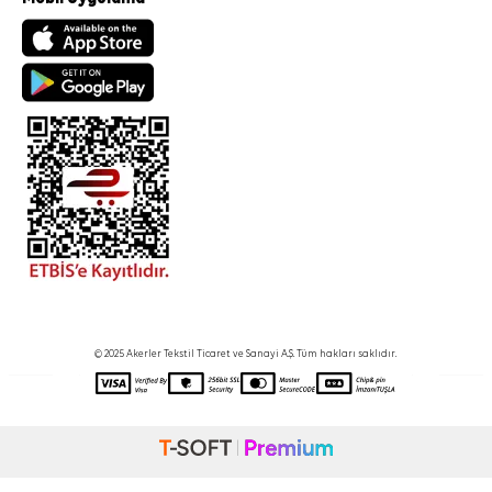
© 2025 Akerler Tekstil Ticaret ve Sanayi A.Ş. Tüm hakları saklıdır.