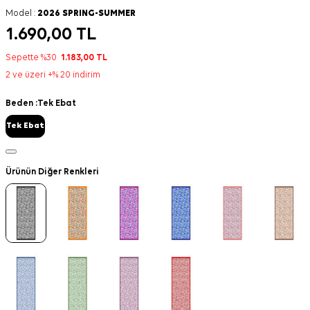
Model :
2026 SPRING-SUMMER
1.690,00
TL
Sepette %30
1.183,00
TL
2 ve üzeri +% 20 indirim
Beden :
Tek Ebat
Tek Ebat
Ürünün Diğer Renkleri