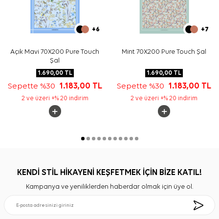
+6
+7
Açık Mavi 70X200 Pure Touch
Mint 70X200 Pure Touch Şal
Şal
1.690,00
TL
1.690,00
TL
Sepette %30
1.183,00
TL
Sepette %30
1.183,00
TL
2 ve üzeri +% 20 indirim
2 ve üzeri +% 20 indirim
KENDİ STİL HİKAYENİ KEŞFETMEK İÇİN BİZE KATIL!
Kampanya ve yeniliklerden haberdar olmak için üye ol.