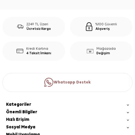
2249 TL Üzeri
%100 Güvenli
Ücretsiz Kargo
Alışveriş
Kredi Kartına
Mağazada
4 Taksit İmkanı
Değişim
Whatsapp Destek
Kategoriler
Önemli Bilgiler
Hızlı Erişim
Sosyal Medya
Mobil Uygulama