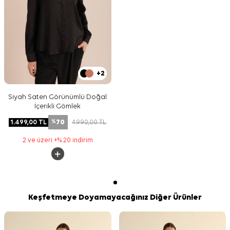
+2
Siyah Saten Görünümlü Doğal
İçerikli Gömlek
70
1.499,00
TL
4.990,00
TL
%
2 ve üzeri +% 20 indirim
Keşfetmeye Doyamayacağınız Diğer Ürünler