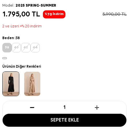
Model :
2025 SPRING-SUMMER
1.795,00
TL
5.990,00
TL
70
%
İndirim
2 ve üzeri +% 20 indirim
Beden :
38
38
40
42
44
Ürünün Diğer Renkleri
SEPETE EKLE