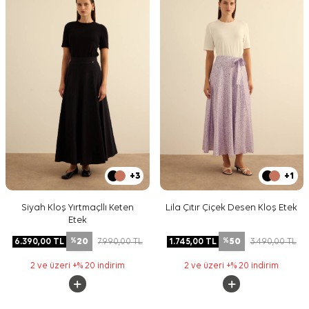
+3
+1
Siyah Kloş Yırtmaçllı Keten
Lila Çıtır Çiçek Desen Kloş Etek
Etek
20
50
6.390,00
TL
7.990,00
TL
1.745,00
TL
3.490,00
TL
%
%
2 ve üzeri +% 20 indirim
2 ve üzeri +% 20 indirim