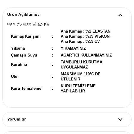
Ürün Açıklaması
%59 CV %39 Vİ %2 EA
Ana Kumaş : %2 ELASTAN,
Kumaş Karışımı
:
Ana Kumaş : %39 VİSKON,
Ana Kumaş : %59 CV
Yıkama
:
YIKAMAYINIZ
Çamaşır Suyu
:
AĞARTICI KULLANMAYINIZ
TAMBURLU KURUTMA
Kurutma
:
UYGULANMAZ
MAKSİMUM 110°C DE
Ütü
:
ÜTÜLENİR
KURU TEMİZLEME
Kuru Temizleme
:
YAPILABİLİR
Yorumlar