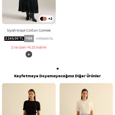
+2
Siyah Kraşlı Cotton Gömlek
50
2.245,00
TL
4.490,00
TL
%
2 ve üzeri +% 20 indirim
Keşfetmeye Doyamayacağınız Diğer Ürünler