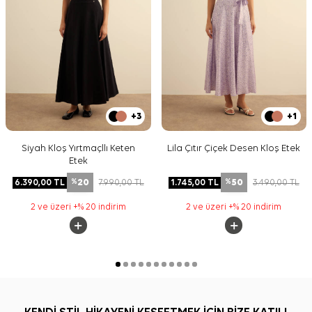
+3
+1
Siyah Kloş Yırtmaçllı Keten
Lila Çıtır Çiçek Desen Kloş Etek
Etek
20
50
6.390,00
TL
7.990,00
TL
1.745,00
TL
3.490,00
TL
%
%
2 ve üzeri +% 20 indirim
2 ve üzeri +% 20 indirim