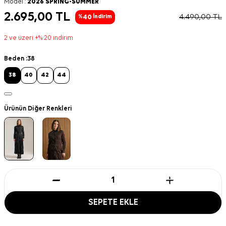
Model :
2026 SPRING-SUMMER
2.695,00
TL
4.490,00
TL
40
%
İndirim
2 ve üzeri +% 20 indirim
Beden :
38
38
40
42
44
Ürünün Diğer Renkleri
SEPETE EKLE