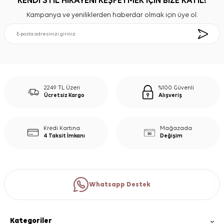
KENDİ STİL HİKAYENİ KEŞFETMEK İÇİN BİZE KATIL!
Kampanya ve yeniliklerden haberdar olmak için üye ol.
2249 TL Üzeri
%100 Güvenli
Ücretsiz Kargo
Alışveriş
Kredi Kartına
Mağazada
4 Taksit İmkanı
Değişim
Whatsapp Destek
Kategoriler