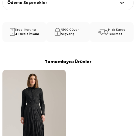
Ödeme Seçenekleri
Kredi Kartına
%100 Güvenli
Hızlı Kargo
4 Taksit İmkanı
Alışveriş
Teslimat
Tamamlayıcı Ürünler