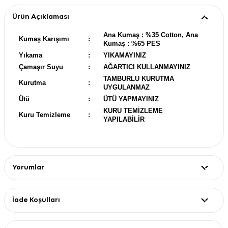
Ürün Açıklaması
Ana Kumaş : %35 Cotton, Ana
Kumaş Karışımı
:
Kumaş : %65 PES
Yıkama
:
YIKAMAYINIZ
Çamaşır Suyu
:
AĞARTICI KULLANMAYINIZ
TAMBURLU KURUTMA
Kurutma
:
UYGULANMAZ
Ütü
:
ÜTÜ YAPMAYINIZ
KURU TEMİZLEME
Kuru Temizleme
:
YAPILABİLİR
Yorumlar
İade Koşulları