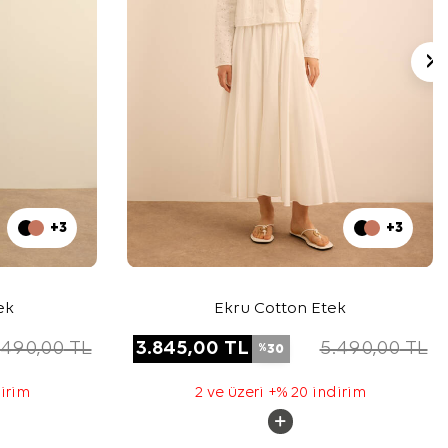
+3
+3
ek
Ekru Cotton Etek
.490,00
TL
3.845,00
TL
5.490,00
TL
30
%
dirim
2 ve üzeri +% 20 indirim