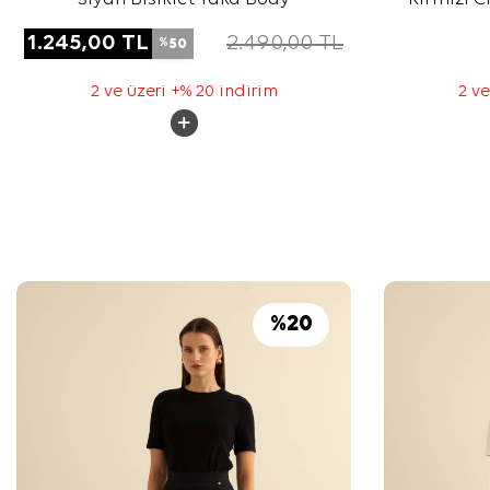
1.245,00
TL
2.490,00
TL
50
%
2 ve üzeri +% 20 indirim
2 ve
%
20