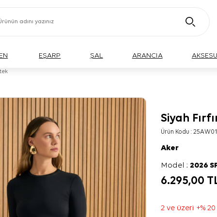
EN
EŞARP
ŞAL
ARANCIA
AKSES
Etek
Siyah Fırfı
Ürün Kodu :
25AW01
Aker
Model :
2026 S
6.295,00
T
2 ve üzeri +% 20