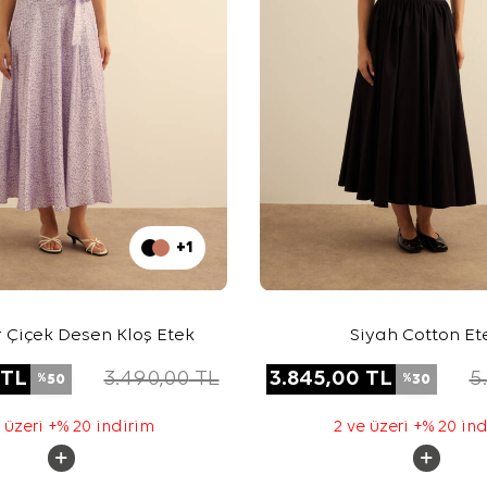
+1
ır Çiçek Desen Kloş Etek
Siyah Cotton Et
TL
3.490,00
TL
3.845,00
TL
5
50
30
%
%
 üzeri +% 20 indirim
2 ve üzeri +% 20 in