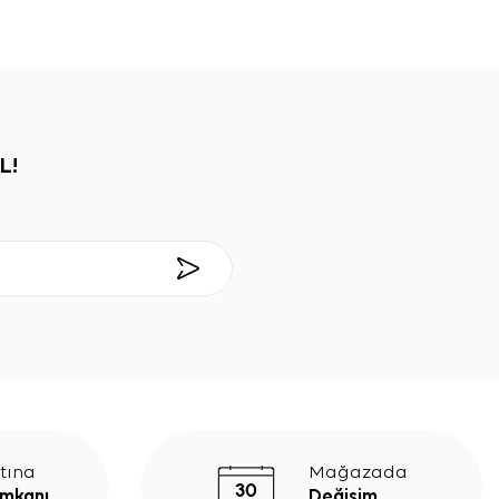
L!
tına
Mağazada
İmkanı
Değişim