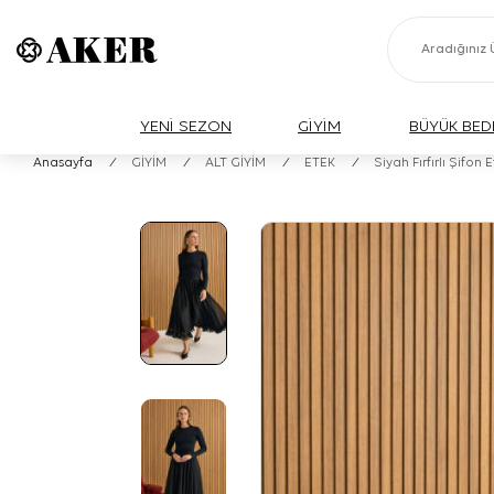
YENİ SEZON
GİYİM
BÜYÜK BED
Anasayfa
/
GİYİM
/
ALT GİYİM
/
ETEK
/
Siyah Fırfırlı Şifon 