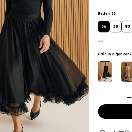
Beden :
36
36
38
40
Ürünün Diğer Renk