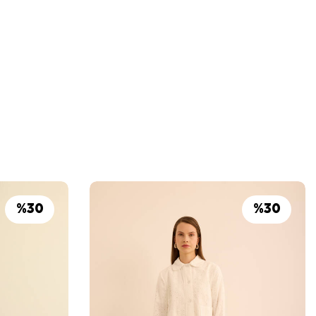
%
30
%
30