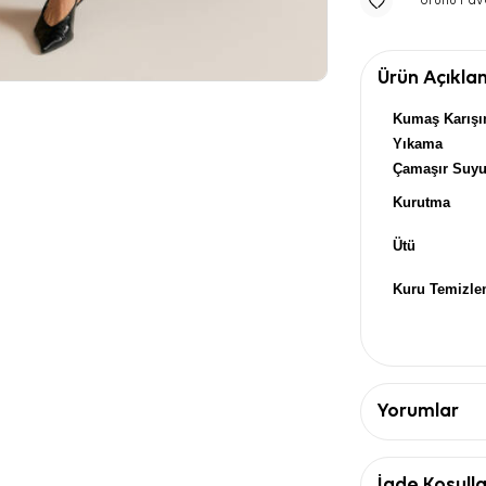
Ürünü Fav
Ürün Açıkla
Kumaş Karışı
Yıkama
Çamaşır Suy
Kurutma
Ütü
Kuru Temizl
Yorumlar
İade Koşulla