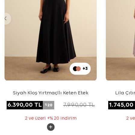
+3
Siyah Kloş Yırtmaçllı Keten Etek
Lila Çıt
6.390,00
TL
7.990,00
TL
1.745,00
20
%
2 ve üzeri +% 20 indirim
2 ve