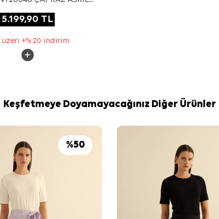
OMUZ ÇANTASI
5.199,90
TL
 üzeri +% 20 indirim
Keşfetmeye Doyamayacağınız Diğer Ürünler
%
50