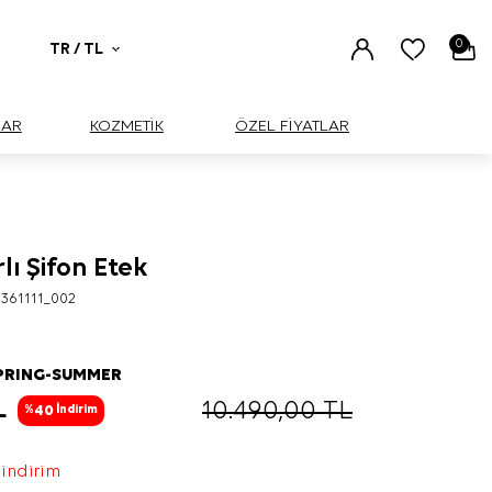
0
TR / TL
UAR
KOZMETİK
ÖZEL FİYATLAR
rlı Şifon Etek
361111_002
PRING-SUMMER
L
10.490,00
TL
40
%
İndirim
 indirim