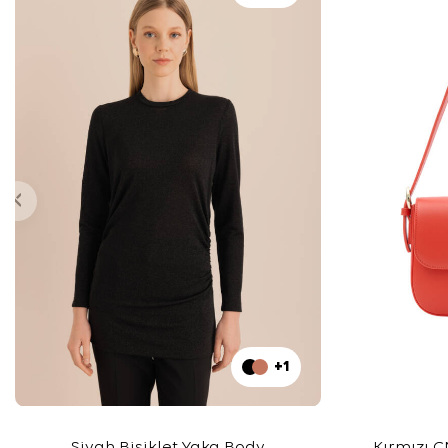
+1
Siyah Bisiklet Yaka Body
Kırmızı 