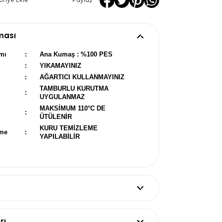
oriye Ekle
Paylaş
ması
mı
:
Ana Kumaş : %100 PES
:
YIKAMAYINIZ
u
:
AĞARTICI KULLANMAYINIZ
TAMBURLU KURUTMA
:
UYGULANMAZ
MAKSİMUM 110°C DE
:
ÜTÜLENİR
KURU TEMİZLEME
eme
:
YAPILABİLİR
rı