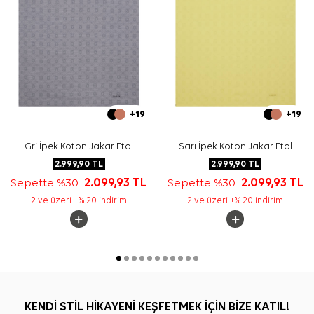
+19
+19
Gri İpek Koton Jakar Etol
Sarı İpek Koton Jakar Etol
2.999,90
TL
2.999,90
TL
Sepette %30
2.099,93
TL
Sepette %30
2.099,93
TL
2 ve üzeri +% 20 indirim
2 ve üzeri +% 20 indirim
KENDİ STİL HİKAYENİ KEŞFETMEK İÇİN BİZE KATIL!