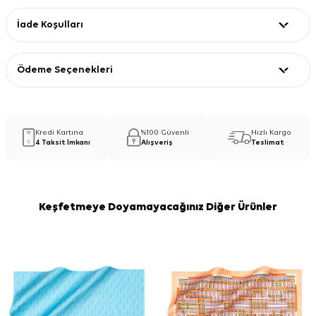
İade Koşulları
Ödeme Seçenekleri
Kredi Kartına
%100 Güvenli
Hızlı Kargo
4 Taksit İmkanı
Alışveriş
Teslimat
Keşfetmeye Doyamayacağınız Diğer Ürünler