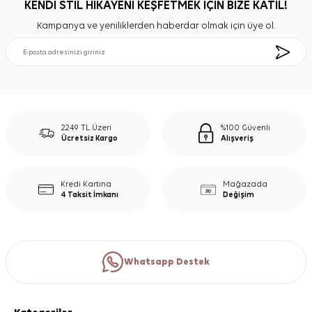
KENDİ STİL HİKAYENİ KEŞFETMEK İÇİN BİZE KATIL!
Kampanya ve yeniliklerden haberdar olmak için üye ol.
2249 TL Üzeri
%100 Güvenli
Ücretsiz Kargo
Alışveriş
Kredi Kartına
Mağazada
4 Taksit İmkanı
Değişim
Whatsapp Destek