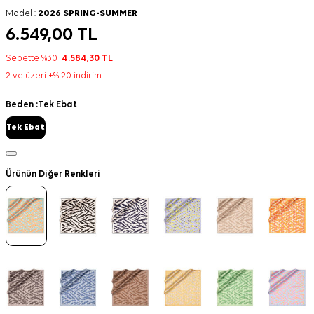
Model :
2026 SPRING-SUMMER
6.549,00
TL
Sepette %30
4.584,30
TL
2 ve üzeri +% 20 indirim
Beden :
Tek Ebat
Tek Ebat
Ürünün Diğer Renkleri