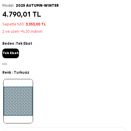
Model :
2025 AUTUMN-WINTER
4.790,01
TL
Sepette %30
3.353,00
TL
2 ve üzeri +% 20 indirim
Beden :
Tek Ebat
Tek Ebat
Renk :
Turkuaz