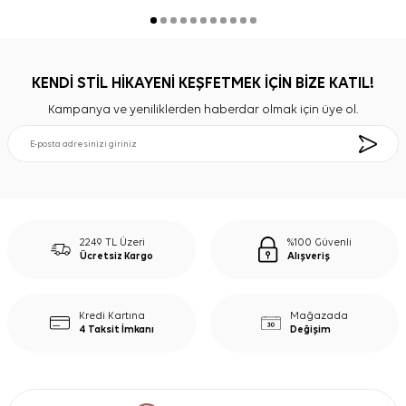
KENDİ STİL HİKAYENİ KEŞFETMEK İÇİN BİZE KATIL!
Kampanya ve yeniliklerden haberdar olmak için üye ol.
2249 TL Üzeri
%100 Güvenli
Ücretsiz Kargo
Alışveriş
Kredi Kartına
Mağazada
4 Taksit İmkanı
Değişim