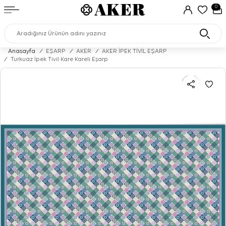
0
Anasayfa
/
EŞARP
/
AKER
/
AKER İPEK TİVİL EŞARP
/
Turkuaz İpek Tivil Kare Kareli Eşarp