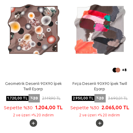
uygundur.
Bakım
Yıkama ve bakım için ürün etiketindeki talimatları
izleyiniz. İpek ve hassas eşarplarda, ürün etiketine uygun
hassas temizlik için
Aker İpek Eşarp Şampuanı
tercih
edebilirsiniz.
Sıkça Sorulan Sorular
Turkuaz İpek Tivil Kare Kareli Eşarp hangi ebattadır?
Bu ipek tivil eşarp hangi desenlere sahiptir?
Hangi kombinlerle kullanabilirsiniz?
Bu eşarp günlük kullanıma uygun mudur?
+8
Geometrik Desenli 90X90 İpek
Fırça Desenli 90X90 İpek Twill
Twill Eşarp
Eşarp
20
20
1.720,00
TL
2.149,90
TL
2.950,00
TL
3.690,01
TL
%
%
Sepette %30
1.204,00
TL
Sepette %30
2.065,00
TL
2 ve üzeri +% 20 indirim
2 ve üzeri +% 20 indirim