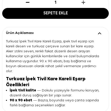
SEPETE EKLE
Ürün Açıklaması
Turkuaz İpek Tivil Kare Kareli Eşarp, ipek tivil eşarp için
kareli desen ve turkuaz çerçeve sunan bir kare eşarp.
Aker stilini seven, renkli fakat düzenli desen arayan
kullanıcılar için günlük kombinlerde ve özel buluşmalarda
kullanıma uygundur. 90 x 90 ebatı, baş bağlama ve
boyun aksesuarı olarak rahat şekil vermenize yardımcı
olur.
Turkuaz İpek Tivil Kare Kareli Eşarp
Özellikleri
İpek tivil kalite
— Dokulu yüzeyiyle formunu koruyan,
düzenli duruş sağlayan bir yapı sunar.
90 x 90 ebat
— Başta, boyunda veya çanta sapında
farklı bağlama seçenekleri sağlar.
Kareli desen
— Turkuaz, pembe, gri ve krem tonlarıyla