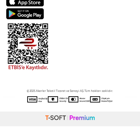
© 2025 Akerler Tekstil Ticaret ve Sanayi A.Ş. Tüm hakları saklıdır.