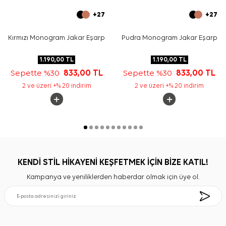
+27
+27
Kırmızı Monogram Jakar Eşarp
Pudra Monogram Jakar Eşarp
1.190,00
TL
1.190,00
TL
Sepette %30
833,00
TL
Sepette %30
833,00
TL
2 ve üzeri +% 20 indirim
2 ve üzeri +% 20 indirim
KENDİ STİL HİKAYENİ KEŞFETMEK İÇİN BİZE KATIL!
Kampanya ve yeniliklerden haberdar olmak için üye ol.