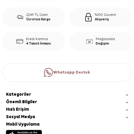
2249 TL Üzeri
%100 Güvenli
Ücretsiz Kargo
Alışveriş
Kredi Kartına
Mağazada
4 Taksit İmkanı
Değişim
Whatsapp Destek
Kategoriler
Önemli Bilgiler
Hızlı Erişim
Sosyal Medya
Mobil Uygulama