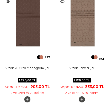
+19
+24
Vizon 70X190 Monogram Şal
Vizon Karma Şal
1.290,00
TL
1.190,00
TL
Sepette %30
903,00
TL
Sepette %30
833,00
TL
2 ve üzeri +% 20 indirim
2 ve üzeri +% 20 indirim