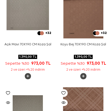
+32
+32
Açık Mavi 70X190 CM Koza Şal
Koyu Bej 70X190 CM Koza Şal
1.390,00
TL
1.390,00
TL
Sepette %30
973,00
TL
Sepette %30
973,00
TL
2 ve üzeri +% 20 indirim
2 ve üzeri +% 20 indirim