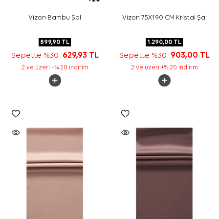
Vizon Bambu Şal
Vizon 75X190 CM Kristal Şal
899,90
TL
1.290,00
TL
Sepette %30
629,93
TL
Sepette %30
903,00
TL
2 ve üzeri +% 20 indirim
2 ve üzeri +% 20 indirim