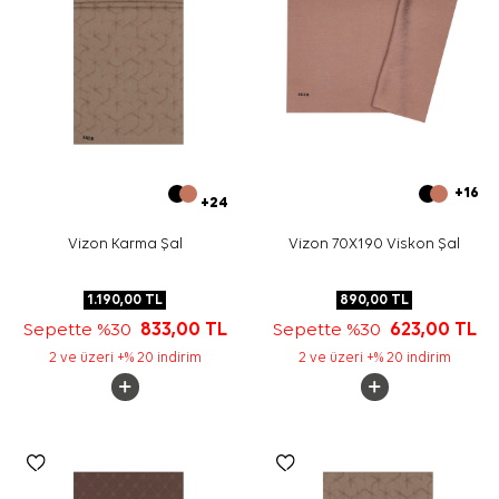
+16
+24
Vizon Karma Şal
Vizon 70X190 Viskon Şal
1.190,00
TL
890,00
TL
Sepette %30
833,00
TL
Sepette %30
623,00
TL
2 ve üzeri +% 20 indirim
2 ve üzeri +% 20 indirim