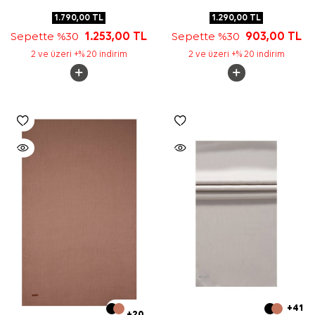
1.790,00
TL
1.290,00
TL
Sepette %30
1.253,00
TL
Sepette %30
903,00
TL
2 ve üzeri +% 20 indirim
2 ve üzeri +% 20 indirim
+41
+20