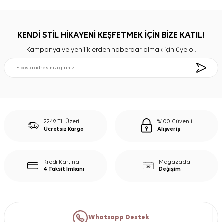
KENDİ STİL HİKAYENİ KEŞFETMEK İÇİN BİZE KATIL!
Kampanya ve yeniliklerden haberdar olmak için üye ol.
2249 TL Üzeri
%100 Güvenli
Ücretsiz Kargo
Alışveriş
Kredi Kartına
Mağazada
4 Taksit İmkanı
Değişim
Whatsapp Destek