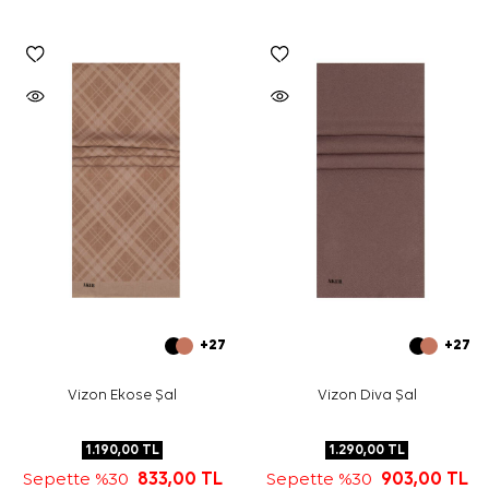
+27
+27
Vizon Ekose Şal
Vizon Diva Şal
1.190,00
TL
1.290,00
TL
Sepette %30
833,00
TL
Sepette %30
903,00
TL