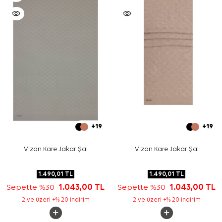
+19
+19
Vizon Kare Jakar Şal
Vizon Kare Jakar Şal
1.490,01
TL
1.490,01
TL
Sepette %30
1.043,00
TL
Sepette %30
1.043,00
TL
2 ve üzeri +% 20 indirim
2 ve üzeri +% 20 indirim