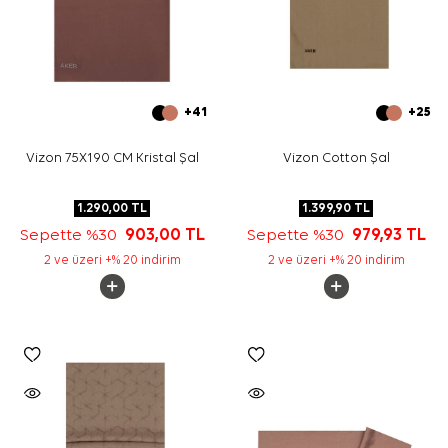
+41
+25
Vizon 75X190 CM Kristal Şal
Vizon Cotton Şal
1.290,00
TL
1.399,90
TL
Sepette %30
903,00
TL
Sepette %30
979,93
TL
2 ve üzeri +% 20 indirim
2 ve üzeri +% 20 indirim