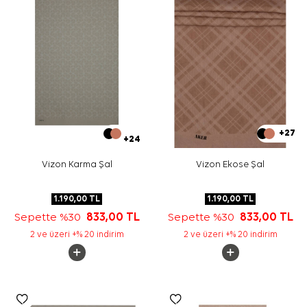
+27
+24
Vizon Karma Şal
Vizon Ekose Şal
1.190,00
TL
1.190,00
TL
Sepette %30
833,00
TL
Sepette %30
833,00
TL
2 ve üzeri +% 20 indirim
2 ve üzeri +% 20 indirim