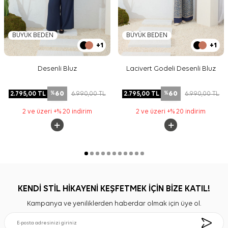
BÜYÜK BEDEN
BÜYÜK BEDEN
+1
+1
Desenli Bluz
Lacivert Godeli Desenli Bluz
60
60
2.795,00
TL
6.990,00
TL
2.795,00
TL
6.990,00
TL
%
%
2 ve üzeri +% 20 indirim
2 ve üzeri +% 20 indirim
KENDİ STİL HİKAYENİ KEŞFETMEK İÇİN BİZE KATIL!
Kampanya ve yeniliklerden haberdar olmak için üye ol.