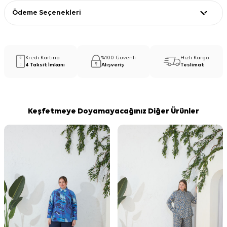
Ödeme Seçenekleri
Kredi Kartına
%100 Güvenli
Hızlı Kargo
4 Taksit İmkanı
Alışveriş
Teslimat
Keşfetmeye Doyamayacağınız Diğer Ürünler