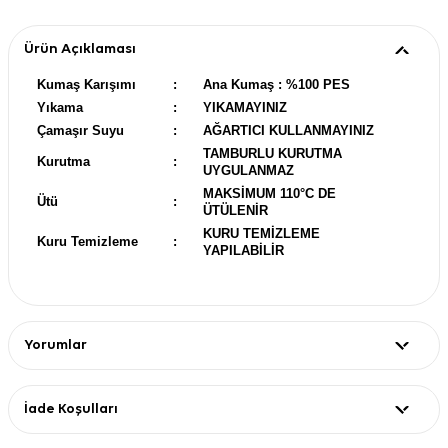
Ürün Açıklaması
Kumaş Karışımı
:
Ana Kumaş : %100 PES
Yıkama
:
YIKAMAYINIZ
Çamaşır Suyu
:
AĞARTICI KULLANMAYINIZ
TAMBURLU KURUTMA
Kurutma
:
UYGULANMAZ
MAKSİMUM 110°C DE
Ütü
:
ÜTÜLENİR
KURU TEMİZLEME
Kuru Temizleme
:
YAPILABİLİR
Yorumlar
İade Koşulları