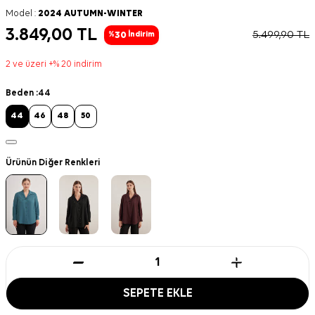
Model :
2024 AUTUMN-WINTER
3.849,00
TL
5.499,90
TL
30
%
İndirim
2 ve üzeri +% 20 indirim
Beden :
44
44
46
48
50
Ürünün Diğer Renkleri
SEPETE EKLE