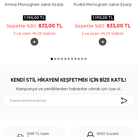
Kırmızı Monogram Jakar Eşarp
Pudra Monogram Jakar Eşarp
1.190,00
TL
1.190,00
TL
Sepette %30
833,00
TL
Sepette %30
833,00
TL
2 ve üzeri +% 20 indirim
2 ve üzeri +% 20 indirim
KENDİ STİL HİKAYENİ KEŞFETMEK İÇİN BİZE KATIL!
Kampanya ve yeniliklerden haberdar olmak için üye ol.
2249 TL Üzeri
%100 Güvenli