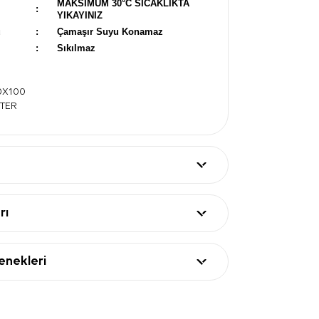
MAKSİMUM 30°C SICAKLIKTA
:
YIKAYINIZ
u
:
Çamaşır Suyu Konamaz
:
Sıkılmaz
00X100
STER
rı
nekleri