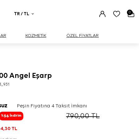
0
TR / TL
UAR
KOZMETİK
ÖZEL FİYATLAR
100 Angel Eşarp
3_931
SUZ
Peşin Fiyatına 4 Taksit İmkanı
790,00
TL
56
%
İndirim
4,30
TL