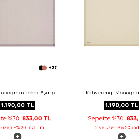
+27
Monogram Jakar Eşarp
Kahverengi Monogra
Eşarp
1.190,00
TL
1.190,00
TL
tte %30
833,00
TL
Sepette %30
833
 üzeri +% 20 indirim
2 ve üzeri +% 20 in