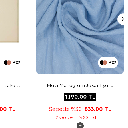
+27
+27
m Jakar
Mavi Monogram Jakar Eşarp
1.190,00
TL
,00
TL
Sepette %30
833,00
TL
dirim
2 ve üzeri +% 20 indirim