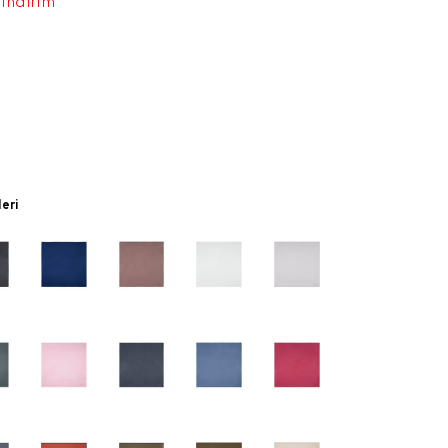
 indirim
leri