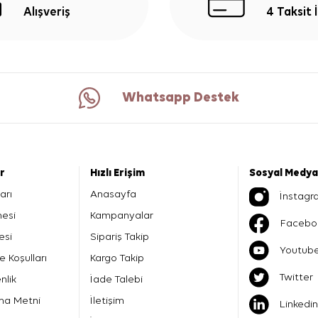
Alışveriş
4 Taksit 
Whatsapp Destek
er
Hızlı Erişim
Sosyal Medya
arı
Anasayfa
İnstagr
mesi
Kampanyalar
Facebo
esi
Sipariş Takip
Youtub
e Koşulları
Kargo Takip
Twitter
nlik
İade Talebi
ma Metni
İletişim
Linkedin