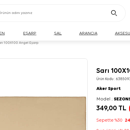
EN
EŞARP
ŞAL
ARANCIA
AKSES
rı 100X100 Angel Eşarp
Sarı 100X
Ürün Kodu :
638509
Aker Sport
Model :
SEZON
349,00
TL
Sepette %30
24