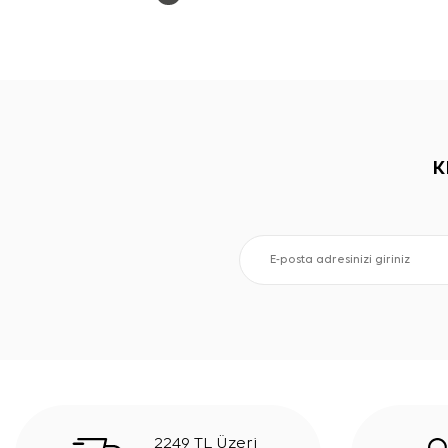
K
2249 TL Üzeri