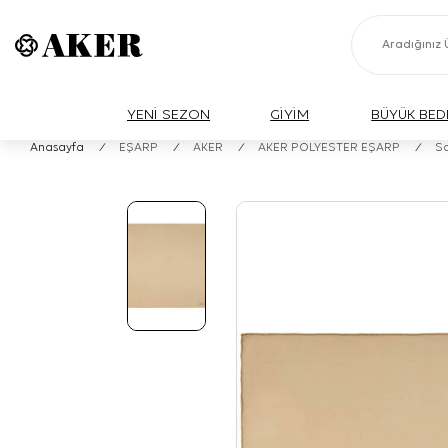
YENİ SEZON
GİYİM
BÜYÜK BED
Anasayfa
/
EŞARP
/
AKER
/
AKER POLYESTER EŞARP
/
Sa