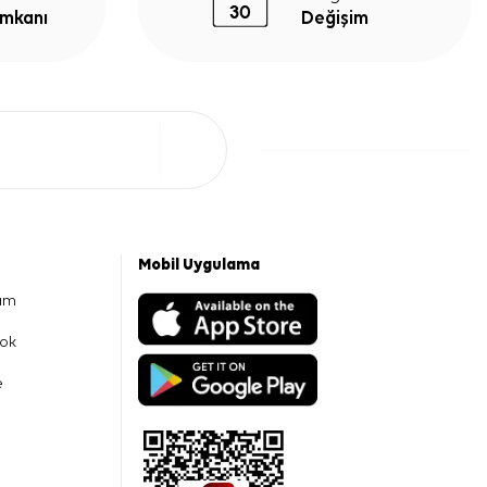
İmkanı
Değişim
Mobil Uygulama
am
ok
e