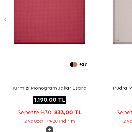
+27
Kırmızı Monogram Jakar Eşarp
Pudra 
1.190,00
TL
Sepette %30
833,00
TL
Sepe
2 ve üzeri +% 20 indirim
2 ve