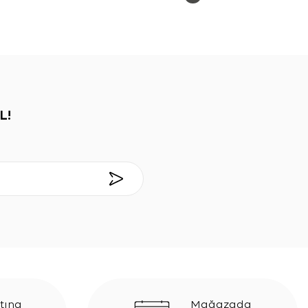
L!
tına
Mağazada