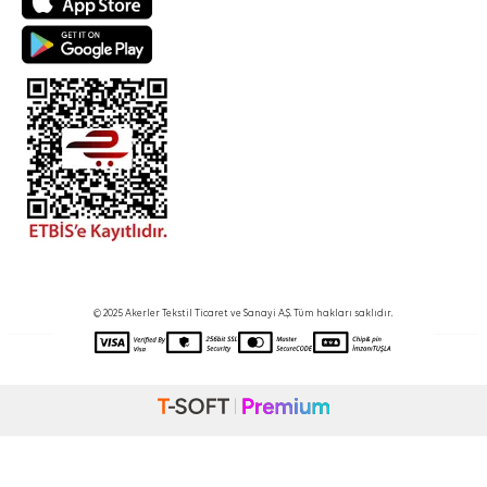
© 2025 Akerler Tekstil Ticaret ve Sanayi A.Ş. Tüm hakları saklıdır.