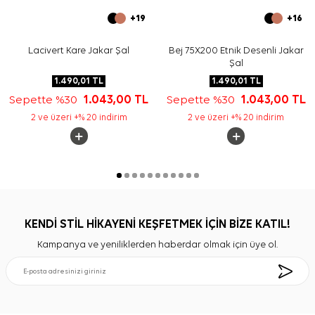
+19
+16
Lacivert Kare Jakar Şal
Bej 75X200 Etnik Desenli Jakar
Şal
1.490,01
TL
1.490,01
TL
Sepette %30
1.043,00
TL
Sepette %30
1.043,00
TL
2 ve üzeri +% 20 indirim
2 ve üzeri +% 20 indirim
KENDİ STİL HİKAYENİ KEŞFETMEK İÇİN BİZE KATIL!
Kampanya ve yeniliklerden haberdar olmak için üye ol.