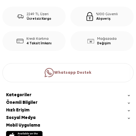
2249 TL Üzeri
%100 Güvenli
Ücretsiz Kargo
Alışveriş
Kredi Kartına
Mağazada
4 Taksit İmkanı
Değişim
Whatsapp Destek
Kategoriler
Önemli Bilgiler
Hızlı Erişim
Sosyal Medya
Mobil Uygulama