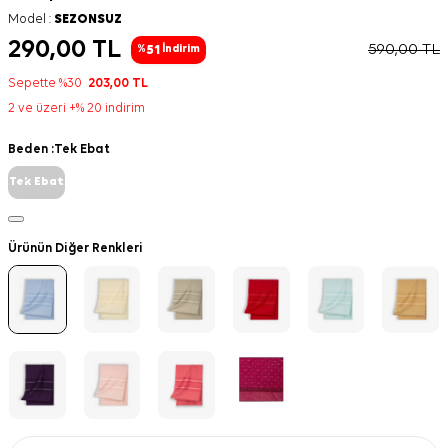
Model :
SEZONSUZ
290,00
TL
590,00
TL
51
%
İndirim
Sepette %30
203,00
TL
2 ve üzeri +% 20 indirim
Beden :
Tek Ebat
Tek Ebat
Ürünün Diğer Renkleri