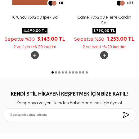
+8
+21
Turuncu 75X200 İpek Şal
Camel 70x200 Pıerre Cardın
Şal
4.490,00
TL
1.790,00
TL
Sepette %30
3.143,00
TL
Sepette %30
1.253,00
TL
2 ve üzeri +% 20 indirim
2 ve üzeri +% 20 indirim
KENDİ STİL HİKAYENİ KEŞFETMEK İÇİN BİZE KATIL!
Kampanya ve yeniliklerden haberdar olmak için üye ol.