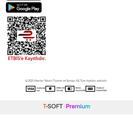
© 2025 Akerler Tekstil Ticaret ve Sanayi A.Ş. Tüm hakları saklıdır.