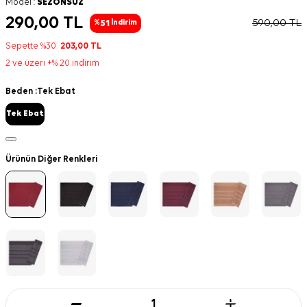
Model :
SEZONSUZ
290,00
TL
590,00
TL
51
%
İndirim
Sepette %30
203,00
TL
2 ve üzeri +% 20 indirim
Beden :
Tek Ebat
Tek Ebat
Ürünün Diğer Renkleri