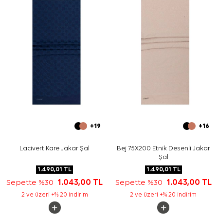
Bakım
Yıkama ve bakım için ürün etiketindeki talimatları
izleyiniz. İpek ve hassas eşarplarınızın elde hassas
bakımında
Aker İpek Eşarp Şampuanı
kullanabilirsiniz.
Sıkça Sorulan Sorular
Gri Polyester Püsküllü Dikdörtgen Monogram Desenli
Şal hangi kumaştan üretilmiştir?
Bu şalın ölçüsü nedir?
Gri monogram desenli şal hangi renklerle kombinlenir?
Şalın kenarında püskül detayı var mı?
+19
+16
Lacivert Kare Jakar Şal
Bej 75X200 Etnik Desenli Jakar
Şal
1.490,01
TL
1.490,01
TL
Sepette %30
1.043,00
TL
Sepette %30
1.043,00
TL
2 ve üzeri +% 20 indirim
2 ve üzeri +% 20 indirim