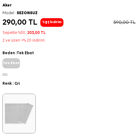
Aker
Model :
SEZONSUZ
290,00
TL
590,00
TL
51
%
İndirim
Sepette %30
203,00
TL
2 ve üzeri +% 20 indirim
Beden :
Tek Ebat
Tek Ebat
Renk :
Gri