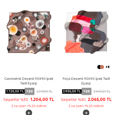
Maksimum 30°C sıcaklıkta yıkayınız; çamaşır suyu
kullanmayınız ve sıkma işlemi yapmayınız. İpek ve hassas
eşarpların elde bakımında
Aker İpek Eşarp Şampuanı
kullanarak kumaşa nazik bir bakım uygulayabilirsiniz.
Sıkça Sorulan Sorular
Pembe İpek Tivil Kare Çizgili Eşarp hangi kumaştan
üretilmiştir?
Bu ipek tivil eşarp ölçüsü nedir?
Deseni nasıl görünür?
Nasıl yıkanmalıdır?
+8
Geometrik Desenli 90X90 İpek
Fırça Desenli 90X90 İpek Twill
Twill Eşarp
Eşarp
20
20
1.720,00
TL
2.149,90
TL
2.950,00
TL
3.690,01
TL
%
%
Sepette %30
1.204,00
TL
Sepette %30
2.065,00
TL
2 ve üzeri +% 20 indirim
2 ve üzeri +% 20 indirim