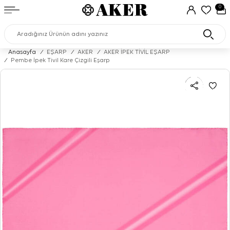
0
Anasayfa
/
EŞARP
/
AKER
/
AKER İPEK TİVİL EŞARP
/
Pembe İpek Tivil Kare Çizgili Eşarp