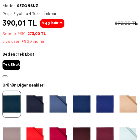
Model :
SEZONSUZ
Peşin Fiyatına 4 Taksit İmkanı
390,01
TL
690,00
TL
43
%
İndirim
Sepette %30
273,00
TL
2 ve üzeri +% 20 indirim
Beden :
Tek Ebat
Tek Ebat
Ürünün Diğer Renkleri