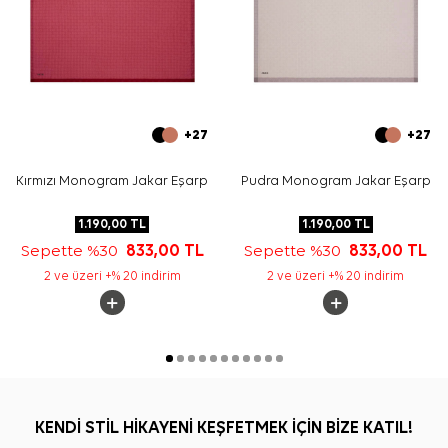
+27
+27
Kırmızı Monogram Jakar Eşarp
Pudra Monogram Jakar Eşarp
1.190,00
TL
1.190,00
TL
Sepette %30
833,00
TL
Sepette %30
833,00
TL
2 ve üzeri +% 20 indirim
2 ve üzeri +% 20 indirim
KENDİ STİL HİKAYENİ KEŞFETMEK İÇİN BİZE KATIL!