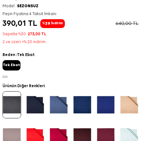
Model :
SEZONSUZ
Peşin Fiyatına 4 Taksit İmkanı
390,01
TL
640,00
TL
39
%
İndirim
Sepette %30
273,00
TL
2 ve üzeri +% 20 indirim
Beden :
Tek Ebat
Tek Ebat
Ürünün Diğer Renkleri