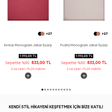
+27
+27
Kırmızı Monogram Jakar Eşarp
Pudra Monogram Jakar Eşarp
1.190,00
TL
1.190,00
TL
Sepette %30
833,00
TL
Sepette %30
833,00
TL
2 ve üzeri +% 20 indirim
2 ve üzeri +% 20 indirim
KENDİ STİL HİKAYENİ KEŞFETMEK İÇİN BİZE KATIL!