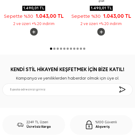
Şal
1.490,01
TL
1.490,01
TL
Sepette %30
1.043,00
TL
Sepette %30
1.043,00
TL
2 ve üzeri +% 20 indirim
2 ve üzeri +% 20 indirim
KENDİ STİL HİKAYENİ KEŞFETMEK İÇİN BİZE KATIL!
Kampanya ve yeniliklerden haberdar olmak için üye ol.
2249 TL Üzeri
%100 Güvenli
Ücretsiz Kargo
Alışveriş