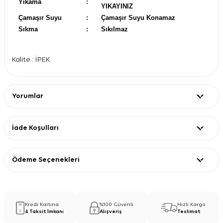
Yıkama
:
YIKAYINIZ
Çamaşır Suyu
:
Çamaşır Suyu Konamaz
Sıkma
:
Sıkılmaz
Kalite : İPEK
Yorumlar
İade Koşulları
Ödeme Seçenekleri
Kredi Kartına
%100 Güvenli
Hızlı Kargo
4 Taksit İmkanı
Alışveriş
Teslimat