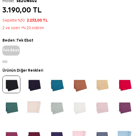
Model :
SEZONSUZ
3.190,00
TL
Sepette %30
2.233,00
TL
2 ve üzeri +% 20 indirim
Beden :
Tek Ebat
Tek Ebat
Ürünün Diğer Renkleri