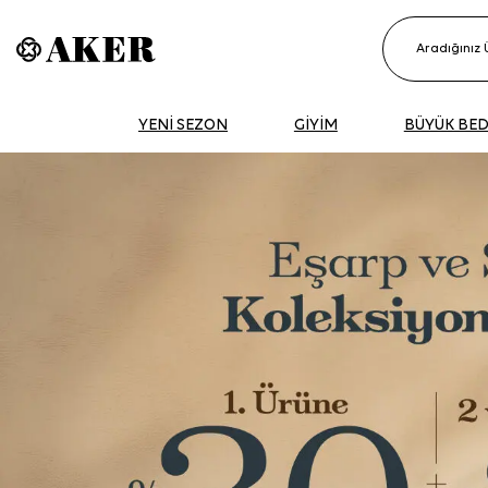
YENİ SEZON
GİYİM
BÜYÜK BE