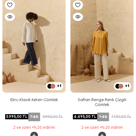
+1
+1
Ekru Klasik Keten Gömlek
Safran Renge Renk Çizgili
Gömlek
40
40
5.995,00
TL
9.990,00
TL
4.495,00
TL
7.490,00
TL
%
%
2 ve üzeri +% 20 indirim
2 ve üzeri +% 20 indirim