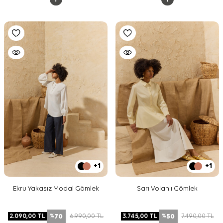
+1
+1
Ekru Yakasız Modal Gömlek
Sarı Volanlı Gömlek
70
50
2.090,00
TL
6.990,00
TL
3.745,00
TL
7.490,00
TL
%
%