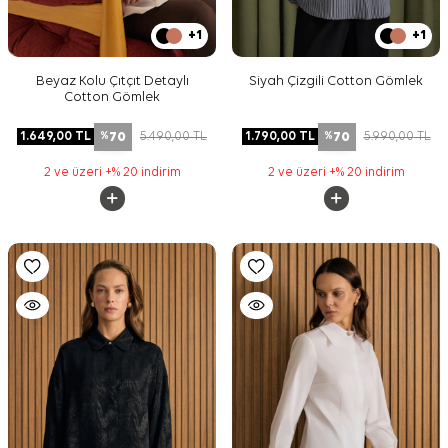
+1
+1
Beyaz Kolu Çıtçıt Detaylı
Siyah Çizgili Cotton Gömlek
Cotton Gömlek
70
70
1.649,00
TL
5.490,00
TL
1.790,00
TL
5.990,00
TL
%
%
2 ve üzeri +% 20 indirim
2 ve üzeri +% 20 indirim