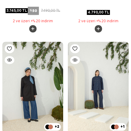
50
3.745,00
TL
7.490,00
TL
%
4.790,00
TL
2 ve üzeri +% 20 indirim
2 ve üzeri +% 20 indirim
+2
+1