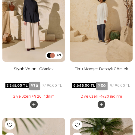
+1
Siyah Volanlı Gömlek
Ekru Manşet Detaylı Gömlek
70
30
2.245,00
TL
7.490,00
TL
6.645,00
TL
9.490,00
TL
%
%
2 ve üzeri +% 20 indirim
2 ve üzeri +% 20 indirim