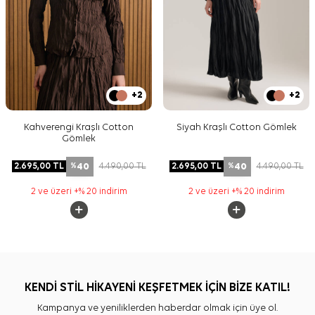
+2
+2
Kahverengi Kraşlı Cotton
Siyah Kraşlı Cotton Gömlek
Gömlek
40
40
2.695,00
TL
4.490,00
TL
2.695,00
TL
4.490,00
TL
%
%
2 ve üzeri +% 20 indirim
2 ve üzeri +% 20 indirim
KENDİ STİL HİKAYENİ KEŞFETMEK İÇİN BİZE KATIL!
Kampanya ve yeniliklerden haberdar olmak için üye ol.