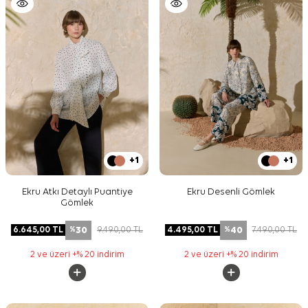
+1
+1
Ekru Atkı Detaylı Puantiye
Ekru Desenli Gömlek
Gömlek
30
40
6.645,00
TL
9.490,00
TL
4.495,00
TL
7.490,00
TL
%
%
2 ve üzeri +% 20 indirim
2 ve üzeri +% 20 indirim