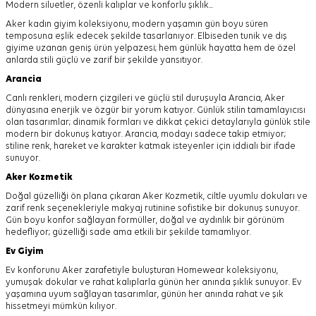
Modern siluetler, özenli kalıplar ve konforlu şıklık...
Aker kadın giyim koleksiyonu, modern yaşamın gün boyu süren
temposuna eşlik edecek şekilde tasarlanıyor.
Elbiseden tunik ve dış
giyime uzanan geniş ürün yelpazesi; hem günlük hayatta hem de özel
anlarda stili güçlü ve zarif bir şekilde yansıtıyor.
Arancia
Canlı renkleri, modern çizgileri ve güçlü stil duruşuyla Arancia, Aker
dünyasına enerjik ve özgür bir yorum katıyor. Günlük stilin tamamlayıcısı
olan tasarımlar; dinamik formları ve dikkat çekici detaylarıyla günlük stile
modern bir dokunuş katıyor. Arancia, modayı sadece takip etmiyor;
stiline renk, hareket ve karakter katmak isteyenler için iddialı bir ifade
sunuyor.
Aker
Kozmetik
Doğal güzelliği ön plana çıkaran Aker Kozmetik, ciltle uyumlu dokuları ve
zarif renk seçenekleriyle makyaj rutinine sofistike bir dokunuş sunuyor.
Gün boyu konfor sağlayan formüller, doğal ve aydınlık bir görünüm
hedefliyor; güzelliği sade ama etkili bir şekilde tamamlıyor.
Ev Giyim
Ev konforunu Aker zarafetiyle buluşturan Homewear koleksiyonu,
yumuşak dokular ve rahat kalıplarla günün her anında şıklık sunuyor. Ev
yaşamına uyum sağlayan tasarımlar, günün her anında rahat ve şık
hissetmeyi mümkün kılıyor.