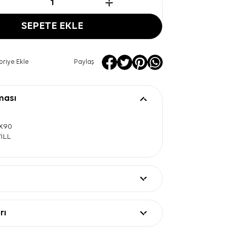
SEPETE EKLE
oriye Ekle
Paylaş
ması
0X90
WİLL
rı