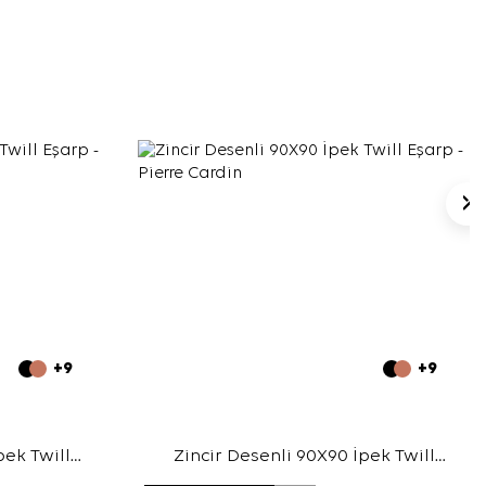
+9
+9
pek Twill
Zincir Desenli 90X90 İpek Twill
Eşarp