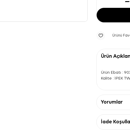
Ürünü Fav
Ürün Açıkla
Ürün Ebatı : 9
Kalite : İPEK T
Yorumlar
İade Koşulla