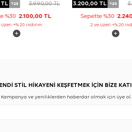
TL
3.990,00
TL
3.200,00
TL
3
25
20
%
%
te %30
2.100,00
TL
Sepette %30
2.24
 üzeri +% 20 indirim
2 ve üzeri +% 20 in
ENDİ STİL HİKAYENİ KEŞFETMEK İÇİN BİZE KATI
Kampanya ve yeniliklerden haberdar olmak için üye ol.