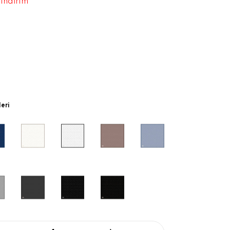
 indirim
leri