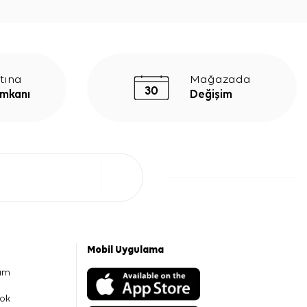
tına
Mağazada
İmkanı
Değişim
Mobil Uygulama
am
ok