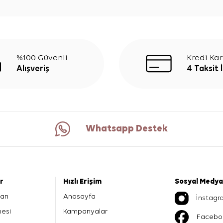
%100 Güvenli
Kredi Kar
Alışveriş
4 Taksit 
Whatsapp Destek
er
Hızlı Erişim
Sosyal Medya
arı
Anasayfa
İnstagr
mesi
Kampanyalar
Facebo