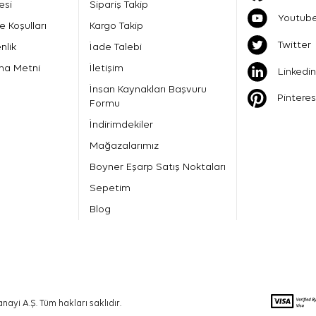
esi
Sipariş Takip
Youtub
e Koşulları
Kargo Takip
Twitter
nlik
İade Talebi
ma Metni
İletişim
Linkedin
İnsan Kaynakları Başvuru
Pinteres
Formu
İndirimdekiler
Mağazalarımız
Boyner Eşarp Satış Noktaları
Sepetim
Blog
nayi A.Ş. Tüm hakları saklıdır.