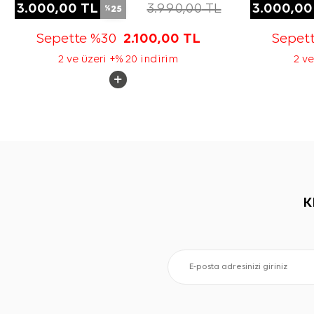
3.000,00
TL
3.990,00
TL
3.000,00
25
%
Sepette %30
2.100,00
TL
Sepet
2 ve üzeri +% 20 indirim
2 ve
K