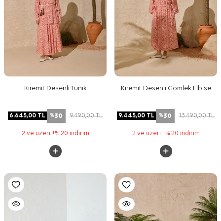
Kiremit Desenli Tunik
Kiremit Desenli Gömlek Elbise
30
30
6.645,00
TL
9.490,00
TL
9.445,00
TL
13.490,00
TL
%
%
2 ve üzeri +% 20 indirim
2 ve üzeri +% 20 indirim