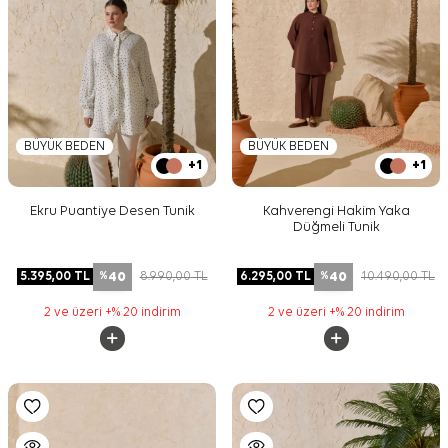
BÜYÜK BEDEN
BÜYÜK BEDEN
+1
+1
Ekru Puantiye Desen Tunik
Kahverengi Hakim Yaka
Düğmeli Tunik
40
40
5.395,00
TL
8.990,00
TL
6.295,00
TL
10.490,00
TL
%
%
2 ve üzeri +% 20 indirim
2 ve üzeri +% 20 indirim