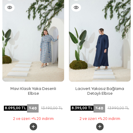
Mavi Klasik Yaka Desenli
Lacivert Yakasız Bağlama
Elbise
Detaylı Elbise
40
40
8.095,00
TL
13.490,00
TL
8.395,00
TL
13.990,00
TL
%
%
2 ve üzeri +% 20 indirim
2 ve üzeri +% 20 indirim