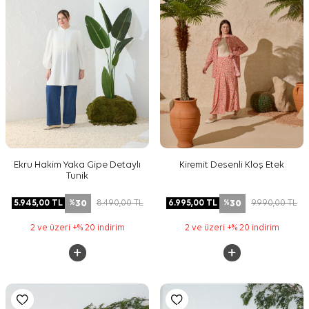
Ekru Hakim Yaka Gipe Detaylı
Kiremit Desenli Kloş Etek
Tunik
30
30
5.945,00
TL
8.490,00
TL
6.995,00
TL
9.990,00
TL
%
%
2 ve üzeri +% 20 indirim
2 ve üzeri +% 20 indirim