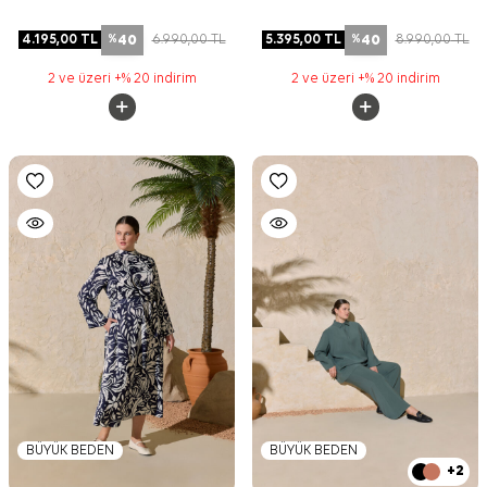
40
40
4.195,00
TL
6.990,00
TL
5.395,00
TL
8.990,00
TL
%
%
2 ve üzeri +% 20 indirim
2 ve üzeri +% 20 indirim
BÜYÜK BEDEN
BÜYÜK BEDEN
+2