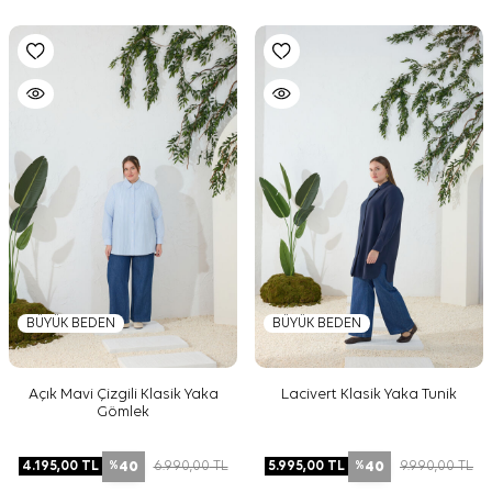
BÜYÜK BEDEN
BÜYÜK BEDEN
Açık Mavi Çizgili Klasik Yaka
Lacivert Klasik Yaka Tunik
Gömlek
40
40
4.195,00
TL
6.990,00
TL
5.995,00
TL
9.990,00
TL
%
%