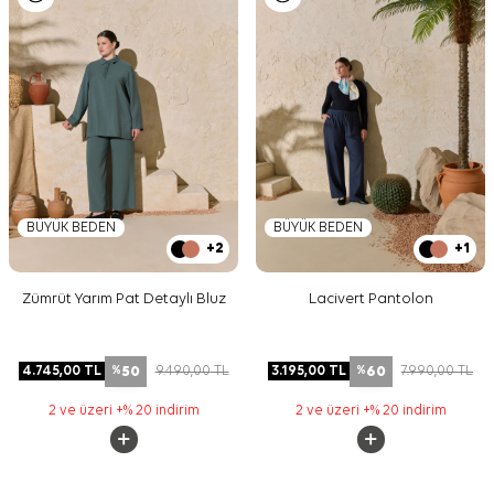
BÜYÜK BEDEN
BÜYÜK BEDEN
+2
+1
Zümrüt Yarım Pat Detaylı Bluz
Lacivert Pantolon
50
60
4.745,00
TL
9.490,00
TL
3.195,00
TL
7.990,00
TL
%
%
2 ve üzeri +% 20 indirim
2 ve üzeri +% 20 indirim