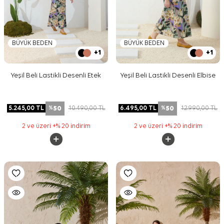
BÜYÜK BEDEN
BÜYÜK BEDEN
+1
+1
Yeşil Beli Lastikli Desenli Etek
Yeşil Beli Lastikli Desenli Elbise
50
50
5.245,00
TL
10.490,00
TL
6.495,00
TL
12.990,00
TL
%
%
2 ve üzeri +% 20 indirim
2 ve üzeri +% 20 indirim