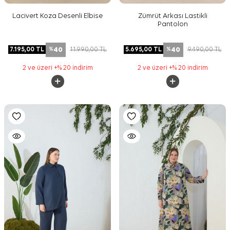
Lacivert Koza Desenli Elbise
Zümrüt Arkası Lastikli
Pantolon
40
40
7.195,00
TL
11.990,00
TL
5.695,00
TL
9.490,00
TL
%
%
2 ve üzeri +% 20 indirim
2 ve üzeri +% 20 indirim