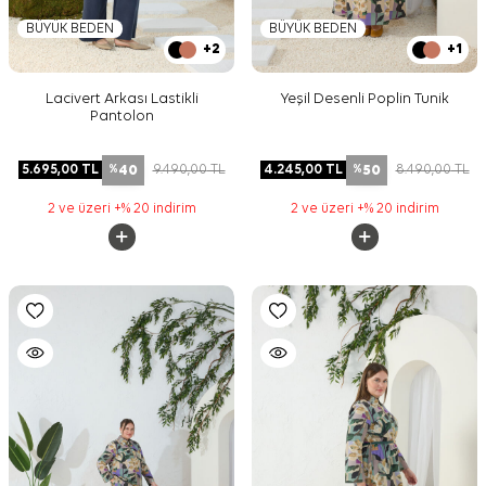
BÜYÜK BEDEN
BÜYÜK BEDEN
+2
+1
Lacivert Arkası Lastikli
Yeşil Desenli Poplin Tunik
Pantolon
40
50
5.695,00
TL
9.490,00
TL
4.245,00
TL
8.490,00
TL
%
%
2 ve üzeri +% 20 indirim
2 ve üzeri +% 20 indirim