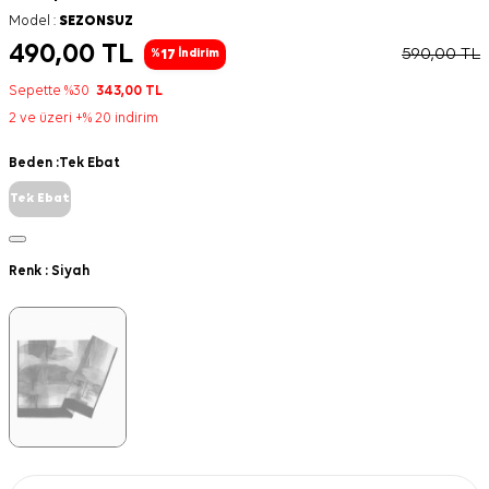
Model :
SEZONSUZ
490,00
TL
590,00
TL
17
%
İndirim
Sepette %30
343,00
TL
2 ve üzeri +% 20 indirim
Beden :
Tek Ebat
Tek Ebat
Renk :
Siyah