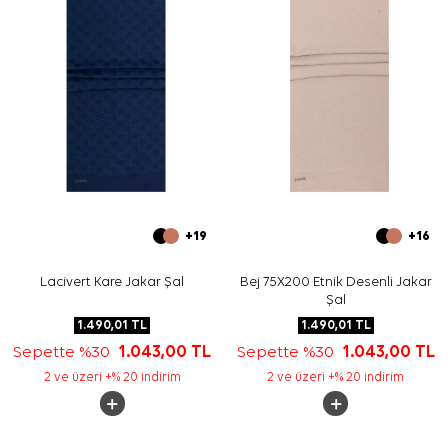
Yıkama ve bakım için ürün etiketindeki talimatları
izleyiniz. Hassas şal ve eşarp bakımında, elde nazik
temizlik gereken durumlar için
Aker İpek Eşarp Şampuanı
tercih edebilirsiniz.
Sıkça Sorulan Sorular
Ekru Polyester Püsküllü Dikdörtgen Desenli Şal hangi
ölçüdedir?
Bu polyester şalın kumaşı nedir?
Şalın görselinde hangi renkler öne çıkar?
Bu şal hangi kombinlerle kullanılabilir?
+19
+16
Lacivert Kare Jakar Şal
Bej 75X200 Etnik Desenli Jakar
Şal
1.490,01
TL
1.490,01
TL
Sepette %30
1.043,00
TL
Sepette %30
1.043,00
TL
2 ve üzeri +% 20 indirim
2 ve üzeri +% 20 indirim