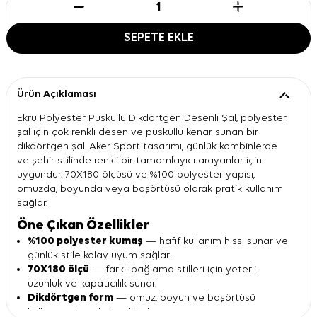
SEPETE EKLE
Ürün Açıklaması
Ekru Polyester Püsküllü Dikdörtgen Desenli Şal, polyester
şal için çok renkli desen ve püsküllü kenar sunan bir
dikdörtgen şal. Aker Sport tasarımı, günlük kombinlerde
ve şehir stilinde renkli bir tamamlayıcı arayanlar için
uygundur. 70X180 ölçüsü ve %100 polyester yapısı,
omuzda, boyunda veya başörtüsü olarak pratik kullanım
sağlar.
Öne Çıkan Özellikler
%100 polyester kumaş
— hafif kullanım hissi sunar ve
günlük stile kolay uyum sağlar.
70X180 ölçü
— farklı bağlama stilleri için yeterli
uzunluk ve kapatıcılık sunar.
Dikdörtgen form
— omuz, boyun ve başörtüsü
kullanımında rahat şekil alır.